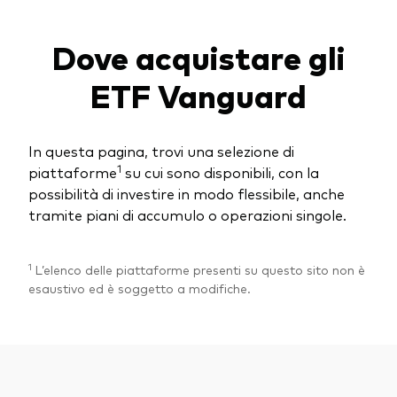
Azionario
Dove acquistare gli
Obbligazionario
ETF Vanguard
Multi-asset
Prevenzione delle frodi
Stile di gestione
In questa pagina, trovi una selezione di
1
piattaforme
su cui sono disponibili, con la
Attiva
possibilità di investire in modo flessibile, anche
tramite piani di accumulo o operazioni singole.
Passiva
1
L’elenco delle piattaforme presenti su questo sito non è
Documenti importanti
esaustivo ed è soggetto a modifiche.
Investi con Vanguard