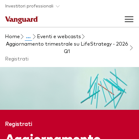
Skip to main content
Investitori professionali
Home
...
Eventi e webcasts
Prodotti di investimento
Aggiornamento trimestrale su LifeStrategy - 2026
Q1
Registrati
Back to main menu
Eventi ed approfondimenti
Visualizza i nostri prodotti per categorie
Back to main menu
La società
Cerca i nostri prodotti
Approfondimenti
ETF
Back to main menu
Fondi indicizzati
Registrati
Chi siamo
Fondi attivi
Aggiornamento
Azionario