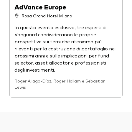
Obbligazionario a gestione attiva
AdVance Europe
Prevenzione delle frodi
Portafogli Modello
Rosa Grand Hotel Milano
In questo evento esclusivo, tre esperti di
Mercato monetario
Vanguard condivideranno le proprie
prospettive sui temi che riteniamo più
Investi con Vanguard
rilevanti per la costruzione di portafoglio nei
prossimi anni e sulle implicazioni per fund
2026 Outlook di mercato
Come investire con Vanguard
selector, asset allocator e professionisti
degli investimenti.
Documenti importanti
Roger Aliaga-Díaz, Roger Hallam e Sebastian
Lewis
Contattaci
Il Team
Investment stewardship
Il sondaggio Vanguard Advice