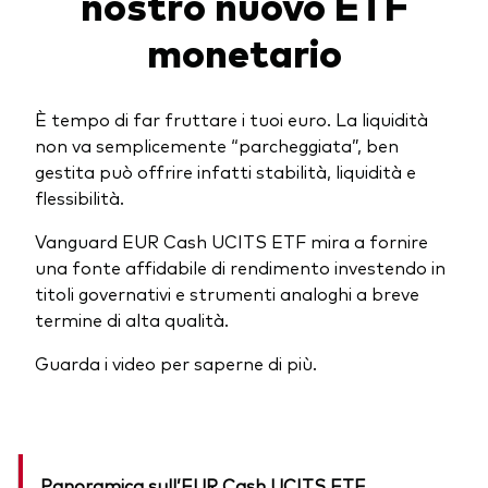
nostro nuovo ETF
Obbligazionario a gestione attiva
monetario
Prevenzione delle frodi
Portafogli Modello
Mercato monetario
È tempo di far fruttare i tuoi euro. La liquidità
non va semplicemente “parcheggiata”, ben
gestita può offrire infatti stabilità, liquidità e
Investi con Vanguard
flessibilità.
2026 Outlook di mercato
Come investire con Vanguard
Vanguard EUR Cash UCITS ETF mira a fornire
Documenti importanti
una fonte affidabile di rendimento investendo in
titoli governativi e strumenti analoghi a breve
termine di alta qualità.
Contattaci
Guarda i video per saperne di più.
Il Team
Investment stewardship
Il sondaggio Vanguard Advice
Panoramica sull’EUR Cash UCITS ETF