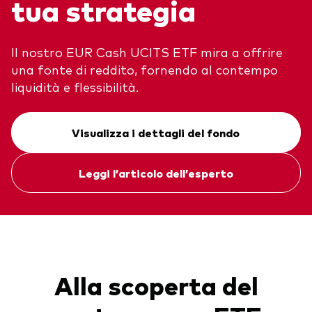
tua strategia
Obbligazionario
Multi-asset
Il nostro EUR Cash UCITS ETF mira a offrire
una fonte di reddito, fornendo al contempo
ESG
liquidità e flessibilità.
Eventi e webcast
Scopri di più sulle nostre soluzioni
Visualizza i dettagli del fondo
d’investimento
Scopri la V Generation
ETF
Leggi l’articolo dell’esperto
Fondi indicizzati
Multi-asset
LifeStrategy
ESG
ETF knowledge centre
Alla scoperta del
Obbligazionario