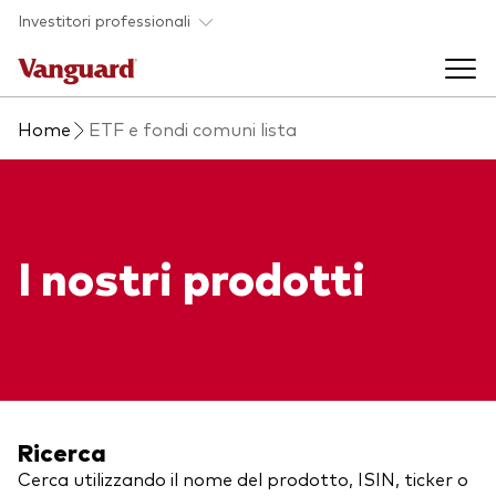
Skip to main content
Investitori professionali
Home
ETF e fondi comuni lista
Prodotti di investimento
Back to main menu
Eventi ed approfondimenti
I nostri prodotti
Visualizza i nostri prodotti per categorie
Back to main menu
La società
Cerca i nostri prodotti
Approfondimenti
ETF
Back to main menu
Fondi indicizzati
Chi siamo
Ricerca
Fondi attivi
Cerca utilizzando il nome del prodotto, ISIN, ticker o
Azionario