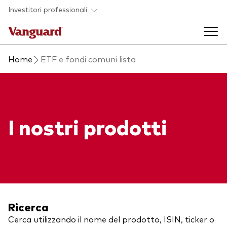
Skip to main content
Investitori professionali
Home
ETF e fondi comuni lista
Prodotti di investimento
Back to main menu
Eventi ed approfondimenti
I nostri prodotti
Visualizza i nostri prodotti per categorie
Back to main menu
La società
Cerca i nostri prodotti
Approfondimenti
ETF
Back to main menu
Fondi indicizzati
Chi siamo
Ricerca
Fondi attivi
Cerca utilizzando il nome del prodotto, ISIN, ticker o
Azionario