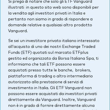
Si prega di notare che solo gli ETF Vanguard
Azionario
illustrati in questo sito web sono disponibili per
la vendita agli investitori privati in Italia e
Obbligazionario
pertanto non siamo in grado di rispondere a
domande relative a qualsiasi altro prodotto
Multi-asset
Vanguard.
Prevenzione delle frodi
Se sei un investitore privato italiano interessato
Stile di gestione
all'acquisto di uno dei nostri Exchange Traded
Attiva
Funds (ETF) quotati sul marcato ETFplus
gestito ed organizzato da Borsa Italiana Spa, ti
Passiva
informiamo che tali ETF possono essere
acquistati presso tutte le banche, brokers,
piattaforma di trading o altro intermediario
Documenti importanti
autorizzato alla prestazione di servizi di
investimento in Italia. Gli ETF Vanguard non
possono essere acquistati da investitori privati
Investi con Vanguard
direttamente da Vanguard. Inoltre, Vanguard
non è in grado di fornire direttamente alcuna