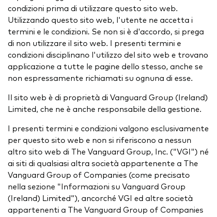
condizioni prima di utilizzare questo sito web.
Azionario
Utilizzando questo sito web, l'utente ne accetta i
Obbligazionario
termini e le condizioni. Se non si è d'accordo, si prega
di non utilizzare il sito web. I presenti termini e
Multi-asset
condizioni disciplinano l'utilizzo del sito web e trovano
applicazione a tutte le pagine dello stesso, anche se
Prevenzione delle frodi
non espressamente richiamati su ognuna di esse.
Stile di gestione
Il sito web è di proprietà di Vanguard Group (Ireland)
Attiva
Limited, che ne è anche responsabile della gestione.
Passiva
I presenti termini e condizioni valgono esclusivamente
per questo sito web e non si riferiscono a nessun
altro sito web di The Vanguard Group, Inc. ("VGI") né
Documenti importanti
ai siti di qualsiasi altra società appartenente a The
Vanguard Group of Companies (come precisato
nella sezione "Informazioni su Vanguard Group
Investi con Vanguard
(Ireland) Limited"), ancorché VGI ed altre società
appartenenti a The Vanguard Group of Companies