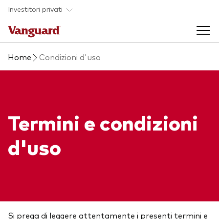
Skip to main content
Investitori privati
Home
Condizioni d'uso
Prodotti di investimento
Back to main menu
La società
Termini e condizioni
Prodotti
Back to main menu
d'uso
Come investire
ETF
Chi siamo
Fondi comuni
Mostra tutti i fondi
Asset class
Si prega di leggere attentamente i presenti termini e