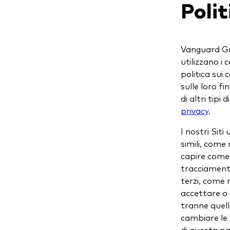
Polit
Vanguard Gro
utilizzano i 
politica sui 
sulle loro fi
di altri tip
privacy
.
I nostri Sit
simili, come
capire come v
tracciamento
terzi, come 
accettare o 
tranne quelli
cambiare le 
di questa pa