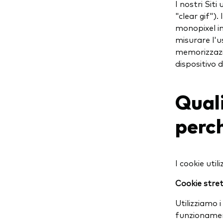
I nostri Sit
"clear gif")
monopixel in
misurare l'u
memorizzazi
dispositivo d
Quali
perc
I cookie util
Cookie stre
Utilizziamo 
funzionamen