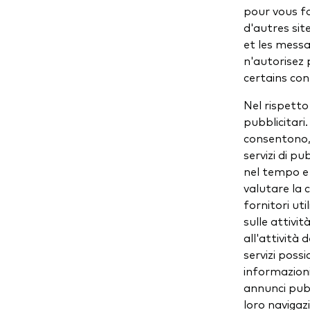
pour vous fo
d'autres sit
et les messa
n'autorisez 
certains con
Nel rispetto
pubblicitari.
consentono, a
servizi di pu
nel tempo e s
valutare la 
fornitori ut
sulle attivit
all'attività d
servizi possi
informazioni
annunci pubb
loro navigazi