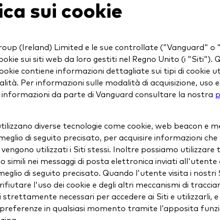
ica sui cookie
up (Ireland) Limited e le sue controllate ("Vanguard" o "
cookie sui siti web da loro gestiti nel Regno Unito (i "Siti").
cookie contiene informazioni dettagliate sui tipi di cookie uti
nalità. Per informazioni sulle modalità di acquisizione, uso 
i di informazioni da parte di Vanguard consultare la nostra
p
i utilizzano diverse tecnologie come cookie, web beacon e 
 meglio di seguito precisato, per acquisire informazioni che 
engono utilizzati i Siti stessi. Inoltre possiamo utilizzare 
 simili nei messaggi di posta elettronica inviati all'utente
meglio di seguito precisato. Quando l'utente visita i nostri 
rifiutare l'uso dei cookie e degli altri meccanismi di tracci
 strettamente necessari per accedere ai Siti e utilizzarli, 
preferenze in qualsiasi momento tramite l'apposita funzion
gina.