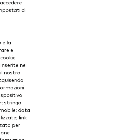
, accedere
mpostati di
 e la
rare e
 cookie
inserite nei
il nostro
 acquisendo
nformazioni
ispositivo
; stringa
 mobile; data
izzate; link
izzato per
gione
nformazioni