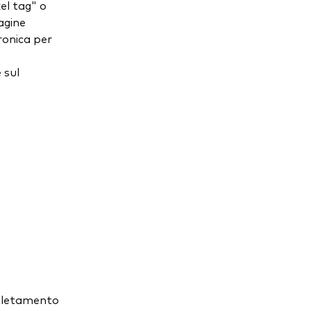
el tag" o
agine
ronica per
 sul
mpletamento