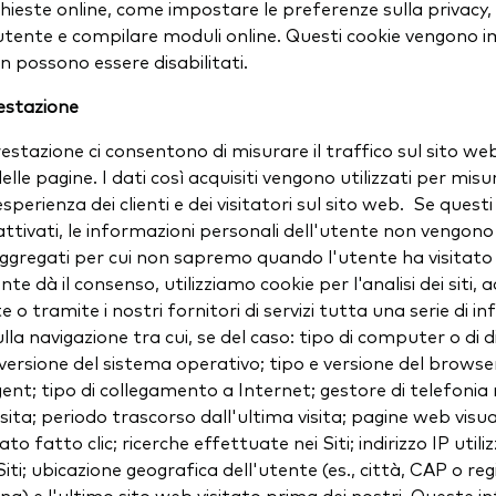
chieste online, come impostare le preferenze sulla privacy
utente e compilare moduli online. Questi cookie vengono i
n possono essere disabilitati.
estazione
restazione ci consentono di misurare il traffico sul sito web
lle pagine. I dati così acquisiti vengono utilizzati per misu
esperienza dei clienti e dei visitatori sul sito web. Se questi
ttivati, le informazioni personali dell'utente non vengono 
aggregati per cui non sapremo quando l'utente ha visitato 
ente dà il consenso, utilizziamo cookie per l'analisi dei siti,
 o tramite i nostri fornitori di servizi tutta una serie di i
lla navigazione tra cui, se del caso: tipo di computer o di d
 versione del sistema operativo; tipo e versione del browser
gent; tipo di collegamento a Internet; gestore di telefonia
isita; periodo trascorso dall'ultima visita; pagine web visual
tato fatto clic; ricerche effettuate nei Siti; indirizzo IP util
iti; ubicazione geografica dell'utente (es., città, CAP o re
a) e l'ultimo sito web visitato prima dei nostri. Queste i