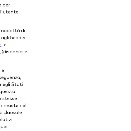
e per
ll'utente
 modalità di
 agli header
e
; e
e
(disponibile
 e
nseguenza,
negli Stati
n questa
e stesse
 rimaste nel
di clausole
lativi
 per