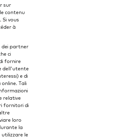
r sur
 le contenu
. Si vous
céder à
a dei partner
he ci
di fornire
ne dell'utente
teressi) e di
online. Tali
 informazioni
e relative
i fornitori di
altre
viare loro
durante la
utilizzare le