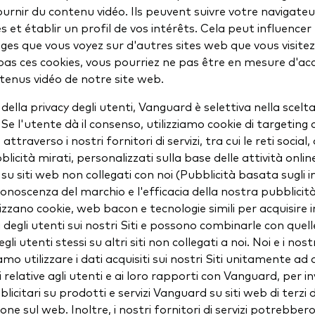
urnir du contenu vidéo. Ils peuvent suivre votre navigateu
es et établir un profil de vos intérêts. Cela peut influencer
ges que vous voyez sur d'autres sites web que vous visitez
pas ces cookies, vous pourriez ne pas être en mesure d'ac
tenus vidéo de notre site web.
 della privacy degli utenti, Vanguard è selettiva nella scelt
 Se l'utente dà il consenso, utilizziamo cookie di targeting c
ttraverso i nostri fornitori di servizi, tra cui le reti social, 
bblicità mirati, personalizzati sulla base delle attività onli
u siti web non collegati con noi (Pubblicità basata sugli in
conoscenza del marchio e l'efficacia della nostra pubblicità 
ilizzano cookie, web bacon e tecnologie simili per acquisire
à degli utenti sui nostri Siti e possono combinarle con quell
egli utenti stessi su altri siti non collegati a noi. Noi e i nostr
amo utilizzare i dati acquisiti sui nostri Siti unitamente ad 
 relative agli utenti e ai loro rapporti con Vanguard, per in
licitari su prodotti e servizi Vanguard su siti web di terzi 
one sul web. Inoltre, i nostri fornitori di servizi potrebbero 