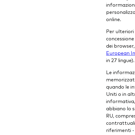
informazioni
personalizzar
online.
Per ulteriori
concessione 
dei browser,
European Int
in 27 lingue).
Le informazi
memorizzate 
quando le in
Uniti o in al
informativa,
abbiano lo s
RU, compresa
contrattuali
riferimenti 