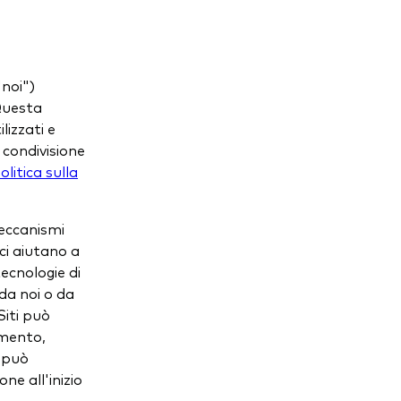
noi")
 Questa
lizzati e
e condivisione
olitica sulla
meccanismi
ci aiutano a
tecnologie di
 da noi o da
Siti può
amento,
e può
e all'inizio