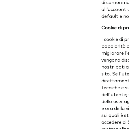
di comuni ri
all'account 
default e no
Cookie di pr
I cookie di p
popolarità de
migliorare l'
vengono disa
nostri dati 
sito. Se l'ut
direttamente
tecniche e su
dell'utente;
dello user a
e ora della v
sui quali è s
accedere ai S
metropolitan