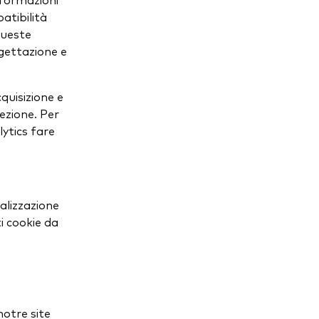
atibilità
queste
ogettazione e
cquisizione e
sezione. Per
lytics fare
nalizzazione
ti cookie da
notre site