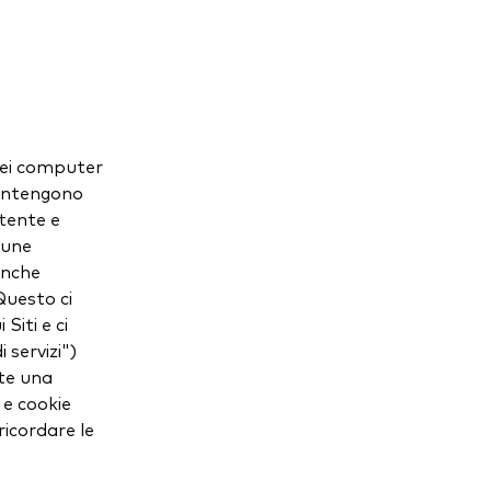
 nei computer
 contengono
utente e
cune
anche
 Questo ci
Siti e ci
i servizi")
nte una
 e cookie
ricordare le