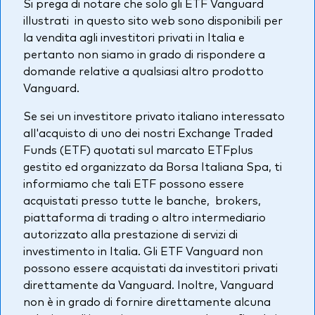
Si prega di notare che solo gli ETF Vanguard
Azionario
illustrati in questo sito web sono disponibili per
la vendita agli investitori privati in Italia e
Obbligazionario
pertanto non siamo in grado di rispondere a
domande relative a qualsiasi altro prodotto
Multi-asset
Vanguard.
Prevenzione delle frodi
Se sei un investitore privato italiano interessato
Stile di gestione
all'acquisto di uno dei nostri Exchange Traded
Attiva
Funds (ETF) quotati sul marcato ETFplus
gestito ed organizzato da Borsa Italiana Spa, ti
Passiva
informiamo che tali ETF possono essere
acquistati presso tutte le banche, brokers,
piattaforma di trading o altro intermediario
Documenti importanti
autorizzato alla prestazione di servizi di
investimento in Italia. Gli ETF Vanguard non
possono essere acquistati da investitori privati
Investi con Vanguard
direttamente da Vanguard. Inoltre, Vanguard
non è in grado di fornire direttamente alcuna