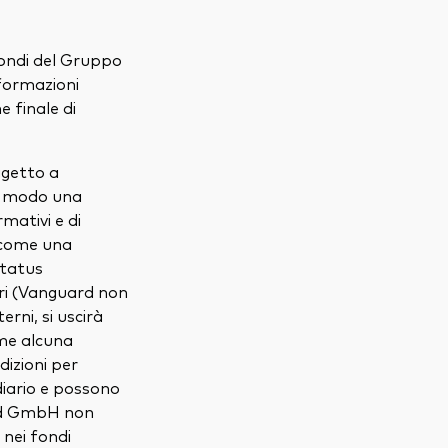
 fondi del Gruppo
nformazioni
 finale di
ggetto a
un modo una
rmativi e di
 come una
status
ri (Vanguard non
rni, si uscirà
me alcuna
dizioni per
diario e possono
and GmbH non
 nei fondi