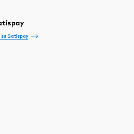
atispay
 su Satispay