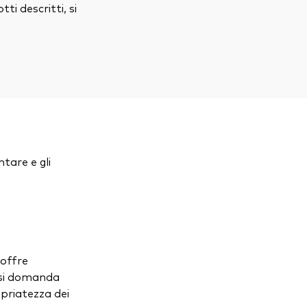
ti descritti, si
ntare e gli
 offre
iasi domanda
opriatezza dei