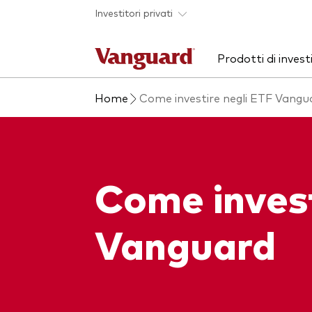
Skip to main content
Investitori privati
Prodotti di inves
Home
Come investire negli ETF Vangu
Prodotti
Chi siamo
Ass
Pre
ETF
Azio
Fondi comuni
Obbl
Come invest
Mostra tutti i fondi
Mult
Vanguard
Investi con Vanguard