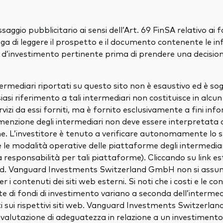
aggio pubblicitario ai sensi dell’Art. 69 FinSA relativo ai
ga di leggere il prospetto e il documento contenente le i
 d’investimento pertinente prima di prendere una decisione
ntermediari riportati su questo sito non è esaustivo ed è so
iasi riferimento a tali intermediari non costituisce in alc
rvizi da essi forniti, ma è fornito esclusivamente a fini info
menzione degli intermediari non deve essere interpretata
. L’investitore è tenuto a verificare autonomamente lo 
le modalità operative delle piattaforme degli intermedia
responsabilità per tali piattaforme). Cliccando su link este
rd. Vanguard Investments Switzerland GmbH non si assu
 i contenuti dei siti web esterni. Si noti che i costi e le con
ote di fondi di investimento variano a seconda dell’interme
i sui rispettivi siti web. Vanguard Investments Switzerl
valutazione di adeguatezza in relazione a un investimento