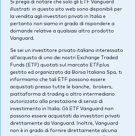
Si prega di notare che solo gli ETF Vanguard
Azionario
illustrati in questo sito web sono disponibili per
la vendita agli investitori privati in Italia e
Obbligazionario
pertanto non siamo in grado di rispondere a
domande relative a qualsiasi altro prodotto
Multi-asset
Vanguard.
Prevenzione delle frodi
Se sei un investitore privato italiano interessato
Stile di gestione
all'acquisto di uno dei nostri Exchange Traded
Attiva
Funds (ETF) quotati sul marcato ETFplus
gestito ed organizzato da Borsa Italiana Spa, ti
Passiva
informiamo che tali ETF possono essere
acquistati presso tutte le banche, brokers,
piattaforma di trading o altro intermediario
Documenti importanti
autorizzato alla prestazione di servizi di
investimento in Italia. Gli ETF Vanguard non
possono essere acquistati da investitori privati
Investi con Vanguard
direttamente da Vanguard. Inoltre, Vanguard
non è in grado di fornire direttamente alcuna