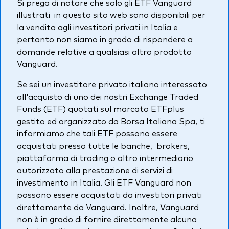
Si prega di notare che solo gli ETF Vanguard
Azionario
illustrati in questo sito web sono disponibili per
la vendita agli investitori privati in Italia e
Obbligazionario
pertanto non siamo in grado di rispondere a
domande relative a qualsiasi altro prodotto
Multi-asset
Vanguard.
Prevenzione delle frodi
Se sei un investitore privato italiano interessato
Stile di gestione
all'acquisto di uno dei nostri Exchange Traded
Attiva
Funds (ETF) quotati sul marcato ETFplus
gestito ed organizzato da Borsa Italiana Spa, ti
Passiva
informiamo che tali ETF possono essere
acquistati presso tutte le banche, brokers,
piattaforma di trading o altro intermediario
Documenti importanti
autorizzato alla prestazione di servizi di
investimento in Italia. Gli ETF Vanguard non
possono essere acquistati da investitori privati
Investi con Vanguard
direttamente da Vanguard. Inoltre, Vanguard
non è in grado di fornire direttamente alcuna