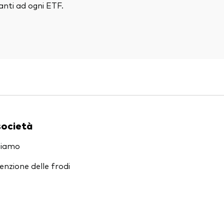
nti ad ogni ETF.
società
siamo
enzione delle frodi