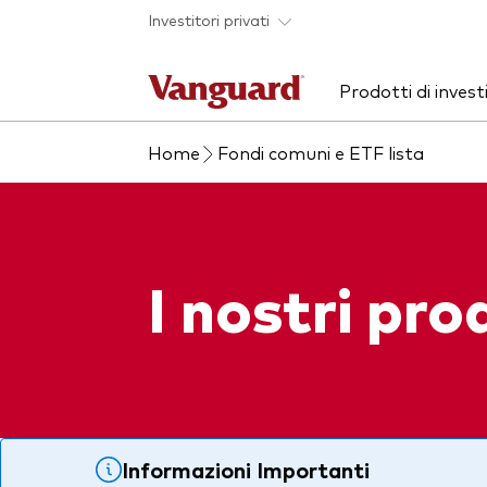
Skip to main content
Investitori privati
Prodotti di inves
Home
Fondi comuni e ETF lista
Prodotti
Chi siamo
Ass
Pre
ETF
Azio
Fondi comuni
Obbl
I nostri pro
Mostra tutti i fondi
Mult
Investi con Vanguard
Informazioni Importanti