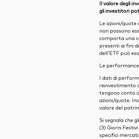
Il valore degli i
gli investitori p
Le azioni/quote 
non possono ess
comporta una co
presenti ai fini 
dell'ETF può ess
Le performance p
I dati di perform
reinvestimento di 
tengono conto del
azioni/quote. In
valore del patri
Si segnala che g
(3) Giorni Festiv
specifici mercati