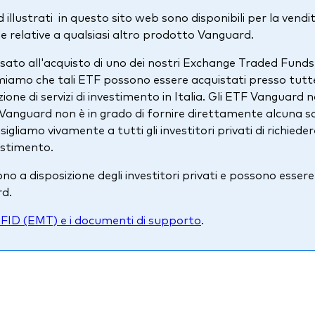
illustrati in questo sito web sono disponibili per la vendita 
 relative a qualsiasi altro prodotto Vanguard.
ressato all'acquisto di uno dei nostri Exchange Traded Fun
rmiamo che tali ETF possono essere acquistati presso tutt
ione di servizi di investimento in Italia. Gli ETF Vanguard 
Vanguard non è in grado di fornire direttamente alcuna sol
onsigliamo vivamente a tutti gli investitori privati di richi
estimento.
o a disposizione degli investitori privati e possono esser
rd.
FID (EMT) e i documenti di supporto
.