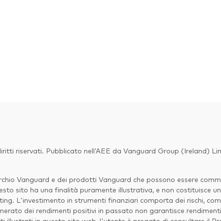
ritti riservati. Pubblicato nell’AEE da Vanguard Group (Ireland) L
marchio Vanguard e dei prodotti Vanguard che possono essere commerc
sto sito ha una finalità puramente illustrativa, e non costituisce un
ng. L'investimento in strumenti finanziari comporta dei rischi, com
erato dei rendimenti positivi in passato non garantisce rendimenti p
ti illustrati in questo sito web, l'utente è pregato di consultare il