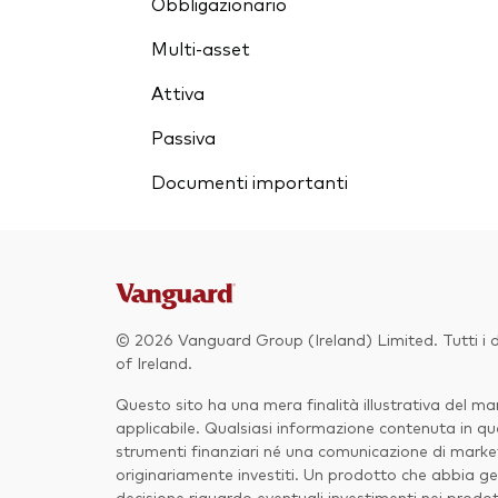
Obbligazionario
Multi-asset
Attiva
Passiva
Documenti importanti
© 2026 Vanguard Group (Ireland) Limited. Tutti i di
of Ireland.
Questo sito ha una mera finalità illustrativa del 
applicabile. Qualsiasi informazione contenuta in que
strumenti finanziari né una comunicazione di marketi
originariamente investiti. Un prodotto che abbia gen
decisione riguardo eventuali investimenti nei prodot