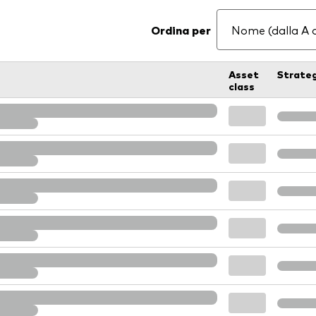
Ordina per
Asset
Strate
class