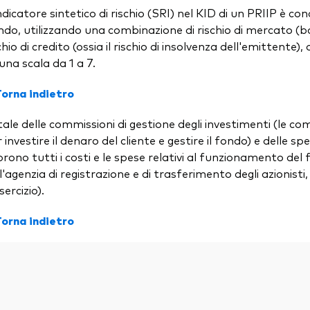
ndicatore sintetico di rischio (SRI) nel KID di un PRIIP è con
do, utilizzando una combinazione di rischio di mercato (bas
chio di credito (ossia il rischio di insolvenza dell'emittente
una scala da 1 a 7.
Torna indietro
ale delle commissioni di gestione degli investimenti (le c
 investire il denaro del cliente e gestire il fondo) e delle 
rono tutti i costi e le spese relativi al funzionamento del
l'agenzia di registrazione e di trasferimento degli azionisti
sercizio).
Torna indietro