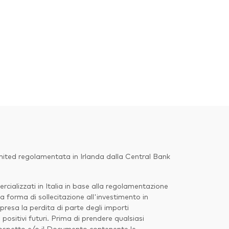
imited regolamentata in Irlanda dalla Central Bank
ializzati in Italia in base alla regolamentazione
a forma di sollecitazione all'investimento in
presa la perdita di parte degli importi
ositivi futuri. Prima di prendere qualsiasi
 Prospetto e/o il Documento contenente le