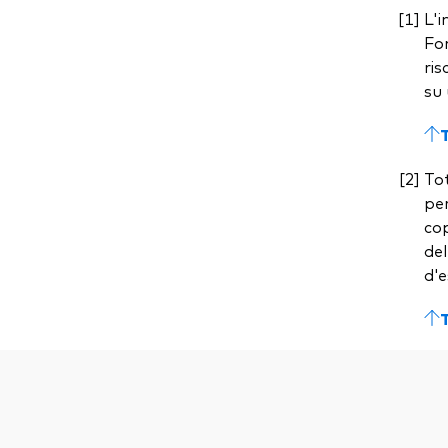
L'i
Fon
ris
su 
Tot
per
cop
del
d'e