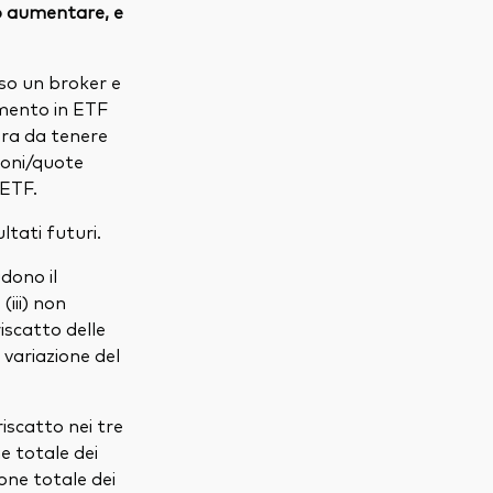
 o aumentare, e
so un broker e
imento in ETF
ra da tenere
zioni/quote
'ETF.
tati futuri.
udono il
(iii) non
iscatto delle
 variazione del
iscatto nei tre
ne totale dei
ione totale dei