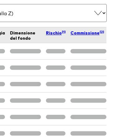
[1]
[2]
gia
Dimensione
Rischio
Commissione
del fondo