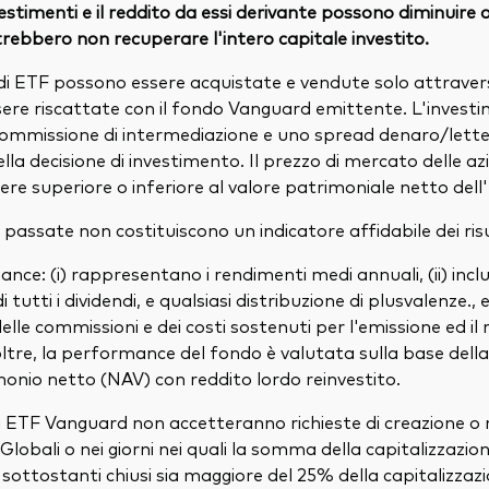
nvestimenti e il reddito da essi derivante possono diminuire
otrebbero non recuperare l'intero capitale investito.
di ETF possono essere acquistate e vendute solo attraver
ere riscattate con il fondo Vanguard emittente. L'invest
mmissione di intermediazione e uno spread denaro/lette
della decisione di investimento. Il prezzo di mercato delle a
ere superiore o inferiore al valore patrimoniale netto dell
assate non costituiscono un indicatore affidabile dei risul
ance: (i) rappresentano i rendimenti medi annuali, (ii) incl
tutti i dividendi, e qualsiasi distribuzione di plusvalenze., e 
le commissioni e dei costi sostenuti per l'emissione ed il r
oltre, la performance del fondo è valutata sulla base della
monio netto (NAV) con reddito lordo reinvestito.
li ETF Vanguard non accetteranno richieste di creazione o r
i Globali o nei giorni nei quali la somma della capitalizzazio
 sottostanti chiusi sia maggiore del 25% della capitalizzaz