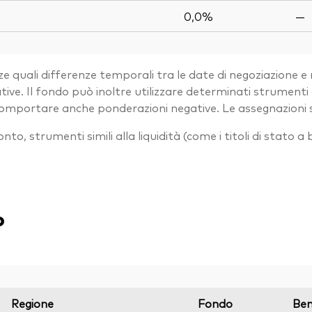
0,0%
—
e quali differenze temporali tra le date di negoziazione e 
. Il fondo può inoltre utilizzare determinati strumenti der
 comportare anche ponderazioni negative. Le assegnazioni
 conto, strumenti simili alla liquidità (come i titoli di stato
o
Regione
Fondo
Be