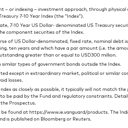
 or indexing – investment approach, through physical acq
easury 7-10 Year Index (the “Index”).
-rate, 7-10 Year US Dollar- denominated US Treasury securi
the component securities of the Index.
verse of US Dollar-denominated, fixed rate, nominal debt 
ing, ten years and which have a par amount (i.e. the amo
utstanding greater than or equal to USD300 million.
n similar types of government bonds outside the Index.
ted except in extraordinary market, political or similar 
oid losses.
ndex as closely as possible, it typically will not match t
to be paid by the Fund and regulatory constraints. Detail
n the Prospectus.
 be found at https://www.ie.vanguard/products. The Indic
nd is published on Bloomberg or Reuters.