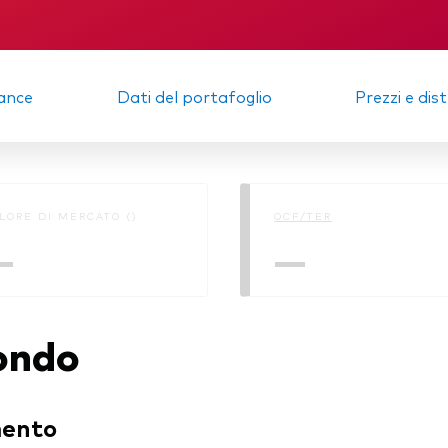
one semestrale
ance
Dati del portafoglio
Prezzi e dis
LORE DI MERCATO ()
OCF/TER
—
—
fondo
mento