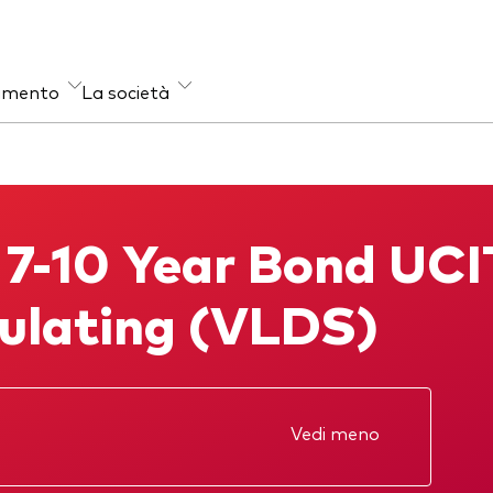
timento
La società
et class
venzione delle frodi
Stile di gestione
nario
Attiva
 7-10 Year Bond UCI
igazionario
Passiva
i-asset
ulating (VLDS)
Vedi meno
one annuale
KID