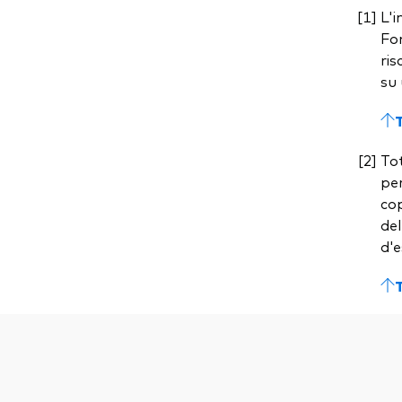
L'i
Fon
ris
su 
Tot
per
cop
del
d'e