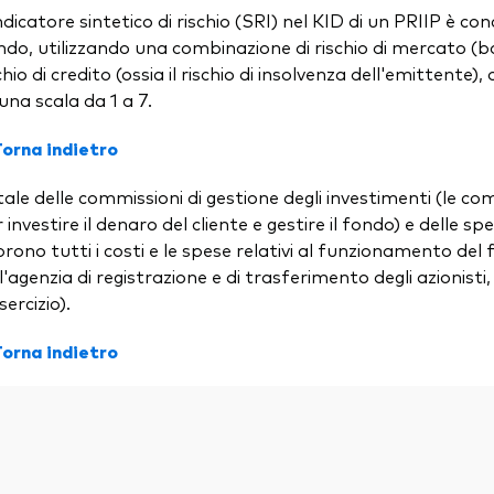
ndicatore sintetico di rischio (SRI) nel KID di un PRIIP è con
do, utilizzando una combinazione di rischio di mercato (bas
chio di credito (ossia il rischio di insolvenza dell'emittente
una scala da 1 a 7.
Torna indietro
ale delle commissioni di gestione degli investimenti (le c
 investire il denaro del cliente e gestire il fondo) e delle 
rono tutti i costi e le spese relativi al funzionamento del
l'agenzia di registrazione e di trasferimento degli azionisti
sercizio).
Torna indietro