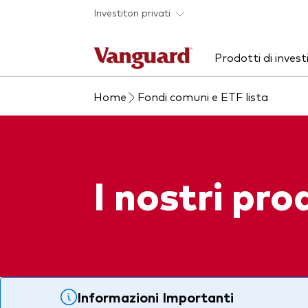
Skip to main content
Investitori privati
Prodotti di inves
Home
Fondi comuni e ETF lista
Prodotti
Chi siamo
Ass
Pre
ETF
Azio
Fondi comuni
Obbl
I nostri pro
Mostra tutti i fondi
Mult
Investi con Vanguard
Informazioni Importanti