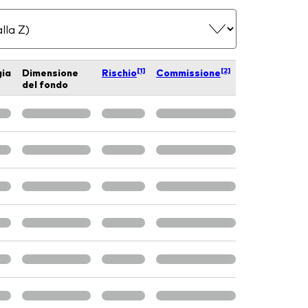
[1]
[2]
gia
Dimensione
Rischio
Commissione
del fondo