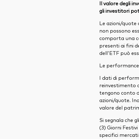
Il valore degli i
gli investitori p
Le azioni/quote 
non possono ess
comporta una co
presenti ai fini 
dell'ETF può ess
Le performance p
I dati di perform
reinvestimento di 
tengono conto del
azioni/quote. In
valore del patri
Si segnala che g
(3) Giorni Festiv
specifici mercati