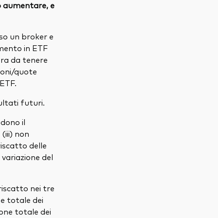
 o aumentare, e
so un broker e
imento in ETF
ra da tenere
zioni/quote
'ETF.
tati futuri.
udono il
(iii) non
iscatto delle
 variazione del
iscatto nei tre
ne totale dei
ione totale dei