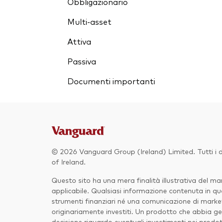
Obbligazionario
Multi-asset
Attiva
Passiva
Documenti importanti
© 2026 Vanguard Group (Ireland) Limited. Tutti i di
of Ireland.
Questo sito ha una mera finalità illustrativa del 
applicabile. Qualsiasi informazione contenuta in que
strumenti finanziari né una comunicazione di marketi
originariamente investiti. Un prodotto che abbia gen
decisione riguardo eventuali investimenti nei prodot