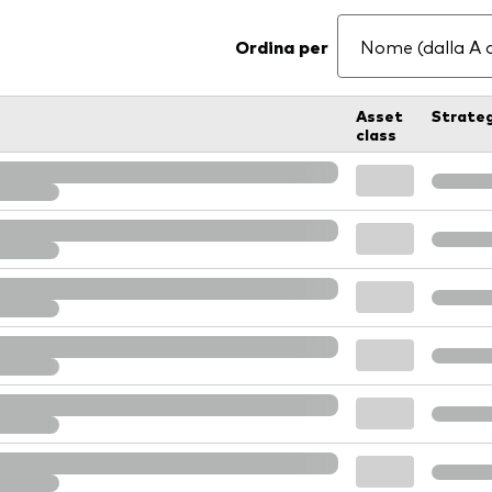
Ordina per
Asset
Strate
class