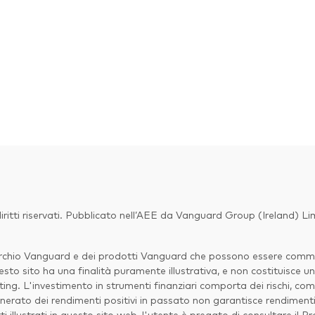
ritti riservati. Pubblicato nell’AEE da Vanguard Group (Ireland) L
marchio Vanguard e dei prodotti Vanguard che possono essere commerc
sto sito ha una finalità puramente illustrativa, e non costituisce un
ng. L'investimento in strumenti finanziari comporta dei rischi, com
erato dei rendimenti positivi in passato non garantisce rendimenti p
ti illustrati in questo sito web, l'utente è pregato di consultare il