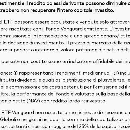
nvestimenti e il reddito da essi derivante possono diminuire
otrebbero non recuperare l'intero capitale investito.
di ETF possono essere acquistate e vendute solo attraver
ere riscattate con il fondo Vanguard emittente. L'invest
mmissione di intermediazione e uno spread denaro/lette
della decisione di investimento. Il prezzo di mercato delle a
ere superiore o inferiore al valore patrimoniale netto dell
assate non costituiscono un indicatore affidabile dei risul
ance: (i) rappresentano i rendimenti medi annuali, (ii) incl
tutti i dividendi, e qualsiasi distribuzione di plusvalenze., e 
le commissioni e dei costi sostenuti per l'emissione ed il r
oltre, la performance del fondo è valutata sulla base della
monio netto (NAV) con reddito lordo reinvestito.
li ETF Vanguard non accetteranno richieste di creazione o r
i Globali o nei giorni nei quali la somma della capitalizzazio
 sottostanti chiusi sia maggiore del 25% della capitalizzaz