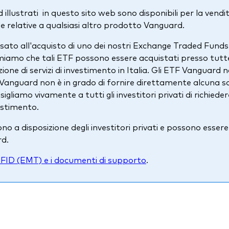
illustrati in questo sito web sono disponibili per la vendita 
 relative a qualsiasi altro prodotto Vanguard.
ressato all'acquisto di uno dei nostri Exchange Traded Fun
rmiamo che tali ETF possono essere acquistati presso tutt
ione di servizi di investimento in Italia. Gli ETF Vanguard 
Vanguard non è in grado di fornire direttamente alcuna sol
onsigliamo vivamente a tutti gli investitori privati di richi
estimento.
o a disposizione degli investitori privati e possono esser
rd.
FID (EMT) e i documenti di supporto
.