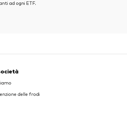
nti ad ogni ETF.
società
siamo
enzione delle frodi