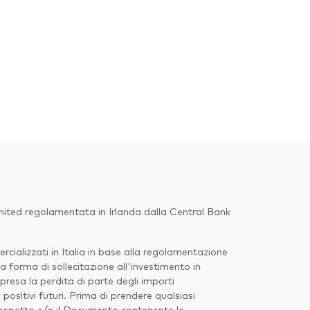
imited regolamentata in Irlanda dalla Central Bank
ializzati in Italia in base alla regolamentazione
a forma di sollecitazione all'investimento in
presa la perdita di parte degli importi
ositivi futuri. Prima di prendere qualsiasi
 Prospetto e/o il Documento contenente le