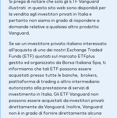
Si prega di notare che solo gli ETF Vanguard
Azionario
illustrati in questo sito web sono disponibili per
la vendita agli investitori privati in Italia e
Obbligazionario
pertanto non siamo in grado di rispondere a
domande relative a qualsiasi altro prodotto
Multi-asset
Vanguard.
Prevenzione delle frodi
Se sei un investitore privato italiano interessato
Stile di gestione
all'acquisto di uno dei nostri Exchange Traded
Attiva
Funds (ETF) quotati sul marcato ETFplus
gestito ed organizzato da Borsa Italiana Spa, ti
Passiva
informiamo che tali ETF possono essere
acquistati presso tutte le banche, brokers,
piattaforma di trading o altro intermediario
Documenti importanti
autorizzato alla prestazione di servizi di
investimento in Italia. Gli ETF Vanguard non
possono essere acquistati da investitori privati
Investi con Vanguard
direttamente da Vanguard. Inoltre, Vanguard
non è in grado di fornire direttamente alcuna