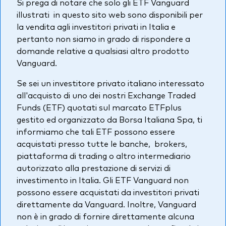
Si prega di notare che solo gli ETF Vanguard
Azionario
illustrati in questo sito web sono disponibili per
la vendita agli investitori privati in Italia e
Obbligazionario
pertanto non siamo in grado di rispondere a
domande relative a qualsiasi altro prodotto
Multi-asset
Vanguard.
Prevenzione delle frodi
Se sei un investitore privato italiano interessato
Stile di gestione
all'acquisto di uno dei nostri Exchange Traded
Attiva
Funds (ETF) quotati sul marcato ETFplus
gestito ed organizzato da Borsa Italiana Spa, ti
Passiva
informiamo che tali ETF possono essere
acquistati presso tutte le banche, brokers,
piattaforma di trading o altro intermediario
Documenti importanti
autorizzato alla prestazione di servizi di
investimento in Italia. Gli ETF Vanguard non
possono essere acquistati da investitori privati
Investi con Vanguard
direttamente da Vanguard. Inoltre, Vanguard
non è in grado di fornire direttamente alcuna