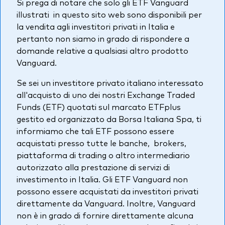
Si prega di notare che solo gli ETF Vanguard
Azionario
illustrati in questo sito web sono disponibili per
la vendita agli investitori privati in Italia e
Obbligazionario
pertanto non siamo in grado di rispondere a
domande relative a qualsiasi altro prodotto
Multi-asset
Vanguard.
Prevenzione delle frodi
Se sei un investitore privato italiano interessato
Stile di gestione
all'acquisto di uno dei nostri Exchange Traded
Attiva
Funds (ETF) quotati sul marcato ETFplus
gestito ed organizzato da Borsa Italiana Spa, ti
Passiva
informiamo che tali ETF possono essere
acquistati presso tutte le banche, brokers,
piattaforma di trading o altro intermediario
Documenti importanti
autorizzato alla prestazione di servizi di
investimento in Italia. Gli ETF Vanguard non
possono essere acquistati da investitori privati
Investi con Vanguard
direttamente da Vanguard. Inoltre, Vanguard
non è in grado di fornire direttamente alcuna