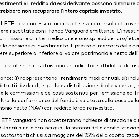
nvestimenti e il reddito da essi derivante possono diminuire
otrebbero non recuperare l'intero capitale investito.
di ETF possono essere acquistate e vendute solo attraver
ere riscattate con il fondo Vanguard emittente. L'invest
mmissione di intermediazione e uno spread denaro/lette
della decisione di investimento. Il prezzo di mercato delle a
ere superiore o inferiore al valore patrimoniale netto dell
assate non costituiscono un indicatore affidabile dei risul
ance: (i) rappresentano i rendimenti medi annuali, (ii) incl
tutti i dividendi, e qualsiasi distribuzione di plusvalenze., e 
le commissioni e dei costi sostenuti per l'emissione ed il r
oltre, la performance del fondo è valutata sulla base della
monio netto (NAV) con reddito lordo reinvestito.
li ETF Vanguard non accetteranno richieste di creazione o r
i Globali o nei giorni nei quali la somma della capitalizzazio
 sottostanti chiusi sia maggiore del 25% della capitalizzaz