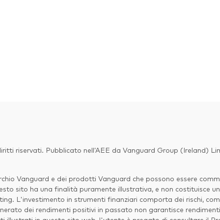
ritti riservati. Pubblicato nell’AEE da Vanguard Group (Ireland) L
marchio Vanguard e dei prodotti Vanguard che possono essere commerc
sto sito ha una finalità puramente illustrativa, e non costituisce un
ng. L'investimento in strumenti finanziari comporta dei rischi, com
erato dei rendimenti positivi in passato non garantisce rendimenti p
ti illustrati in questo sito web, l'utente è pregato di consultare il