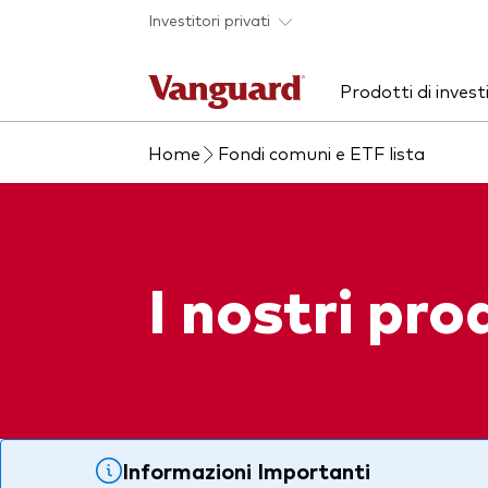
Skip to main content
Investitori privati
Prodotti di inves
Home
Fondi comuni e ETF lista
Prodotti
Chi siamo
Ass
Pre
ETF
Azio
Fondi comuni
Obbl
I nostri pro
Mostra tutti i fondi
Mult
Investi con Vanguard
Informazioni Importanti