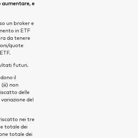
 o aumentare, e
so un broker e
imento in ETF
ra da tenere
zioni/quote
'ETF.
tati futuri.
udono il
(iii) non
iscatto delle
 variazione del
iscatto nei tre
ne totale dei
ione totale dei