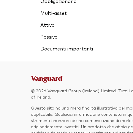
Obbligazionario
Multi-asset
Attiva
Passiva
Documenti importanti
© 2026 Vanguard Group (Ireland) Limited. Tutti i di
of Ireland.
Questo sito ha una mera finalità illustrativa del 
applicabile. Qualsiasi informazione contenuta in que
strumenti finanziari né una comunicazione di marketi
originariamente investiti. Un prodotto che abbia gen
decisione riguardo eventuali investimenti nei prodot