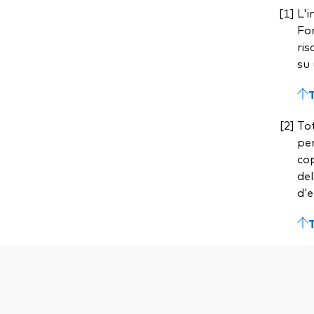
L'i
Fon
ris
su 
Tot
per
cop
del
d'e