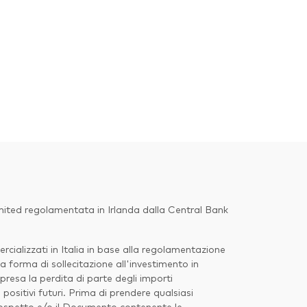
imited regolamentata in Irlanda dalla Central Bank
ializzati in Italia in base alla regolamentazione
a forma di sollecitazione all'investimento in
presa la perdita di parte degli importi
ositivi futuri. Prima di prendere qualsiasi
 Prospetto e/o il Documento contenente le