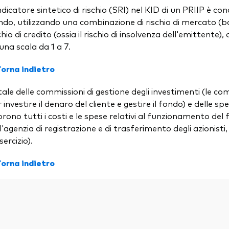
ndicatore sintetico di rischio (SRI) nel KID di un PRIIP è con
do, utilizzando una combinazione di rischio di mercato (bas
chio di credito (ossia il rischio di insolvenza dell'emittente
una scala da 1 a 7.
Torna indietro
ale delle commissioni di gestione degli investimenti (le c
 investire il denaro del cliente e gestire il fondo) e delle 
rono tutti i costi e le spese relativi al funzionamento del
l'agenzia di registrazione e di trasferimento degli azionisti
sercizio).
Torna indietro