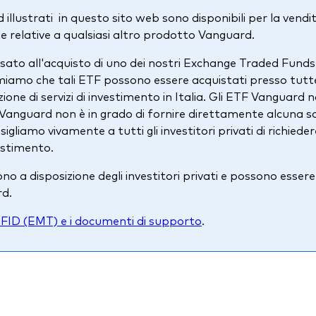
illustrati in questo sito web sono disponibili per la vendita 
 relative a qualsiasi altro prodotto Vanguard.
ressato all'acquisto di uno dei nostri Exchange Traded Fun
rmiamo che tali ETF possono essere acquistati presso tutt
ione di servizi di investimento in Italia. Gli ETF Vanguard 
Vanguard non è in grado di fornire direttamente alcuna sol
onsigliamo vivamente a tutti gli investitori privati di richi
estimento.
o a disposizione degli investitori privati e possono esser
rd.
FID (EMT) e i documenti di supporto
.