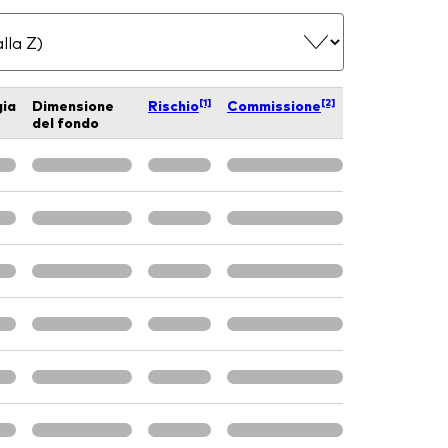
[1]
[2]
gia
Dimensione
Rischio
Commissione
del fondo