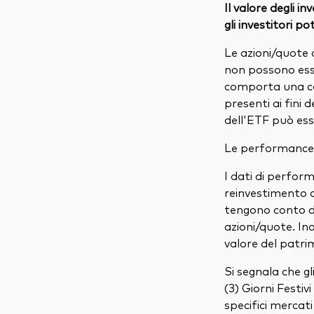
Il valore degli i
gli investitori p
Le azioni/quote 
non possono ess
comporta una co
presenti ai fini 
dell'ETF può ess
Le performance p
I dati di perform
reinvestimento di 
tengono conto del
azioni/quote. In
valore del patri
Si segnala che g
(3) Giorni Festiv
specifici mercati