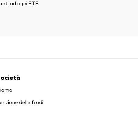
nti ad ogni ETF.
società
siamo
enzione delle frodi