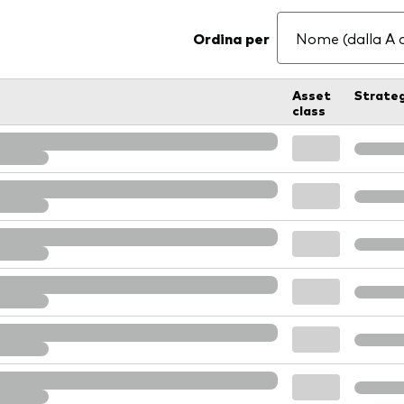
Ordina per
Asset
Strate
class