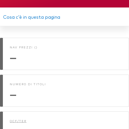
Relazione annuale
Azionario
KID
Cosa c'è in questa pagina
Obbligazionario
Memorandum
Multi-asset
Relazione semestrale
Prevenzione delle frodi
NAV PREZZI ()
Stile di gestione
—
Attiva
Passiva
NUMERO DI TITOLI
Documenti importanti
—
Investi con Vanguard
OCF/TER