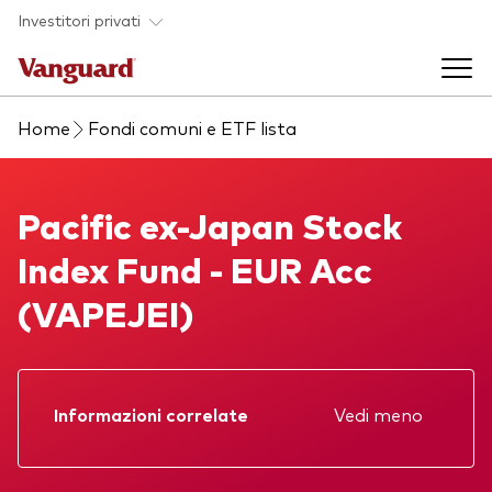
Skip to main content
Investitori privati
Home
Fondi comuni e ETF lista
Prodotti di investimento
Back to main menu
Pacific ex-Japan Stock Index Fund
Pacific ex-Japan Stock
La società
Index Fund - EUR Acc
Prodotti
Back to main menu
(VAPEJEI)
Come investire
ETF
Chi siamo
Fondi comuni
Mostra tutti i fondi
Informazioni correlate
Vedi meno
Prospetto
Asset class