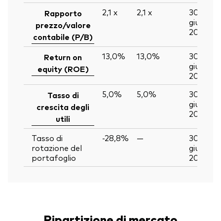
2,1
x
2,1
x
30
Rapporto
giu
prezzo/valore
2026
contabile (P/B)
13,0%
13,0%
30
Return on
giu
equity (ROE)
2026
5,0%
5,0%
30
Tasso di
giu
crescita degli
2026
utili
Tasso di
-28,8%
—
30
rotazione del
giu
portafoglio
2026
Ripartizione di mercato