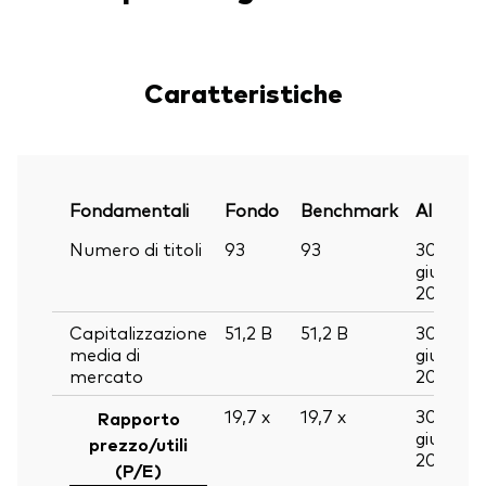
Caratteristiche
Fondamentali
Fondo
Benchmark
Al
Numero di titoli
93
93
30
giu
2026
Capitalizzazione
51,2
B
51,2
B
30
media di
giu
mercato
2026
19,7
x
19,7
x
30
Rapporto
giu
prezzo/utili
2026
(P/E)