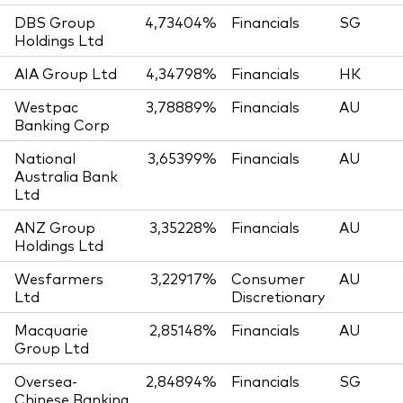
DBS Group
4,73404%
Financials
SG
Holdings Ltd
AIA Group Ltd
4,34798%
Financials
HK
Westpac
3,78889%
Financials
AU
Banking Corp
National
3,65399%
Financials
AU
Australia Bank
Ltd
ANZ Group
3,35228%
Financials
AU
Holdings Ltd
Wesfarmers
3,22917%
Consumer
AU
Ltd
Discretionary
Macquarie
2,85148%
Financials
AU
Group Ltd
Oversea-
2,84894%
Financials
SG
Chinese Banking