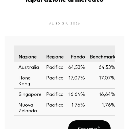
AL 30 GIU 2026
Var
Nazione
Regione
Fondo
Benchmark
Australia
Pacifico
64,53%
64,53%
Hong
Pacifico
17,07%
17,07%
Kong
Singapore
Pacifico
16,64%
16,64%
Nuova
Pacifico
1,76%
1,76%
Zelanda
Esporta