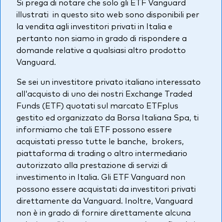
Si prega di notare che solo gli ETF Vanguard
Azionario
illustrati in questo sito web sono disponibili per
la vendita agli investitori privati in Italia e
Obbligazionario
pertanto non siamo in grado di rispondere a
domande relative a qualsiasi altro prodotto
Multi-asset
Vanguard.
Prevenzione delle frodi
Se sei un investitore privato italiano interessato
Stile di gestione
all'acquisto di uno dei nostri Exchange Traded
Attiva
Funds (ETF) quotati sul marcato ETFplus
gestito ed organizzato da Borsa Italiana Spa, ti
Passiva
informiamo che tali ETF possono essere
acquistati presso tutte le banche, brokers,
piattaforma di trading o altro intermediario
Documenti importanti
autorizzato alla prestazione di servizi di
investimento in Italia. Gli ETF Vanguard non
possono essere acquistati da investitori privati
Investi con Vanguard
direttamente da Vanguard. Inoltre, Vanguard
non è in grado di fornire direttamente alcuna