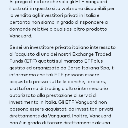
Si prega di notare che solo gli ETF Vanguard
Azionario
illustrati in questo sito web sono disponibili per
la vendita agli investitori privati in Italia e
Obbligazionario
pertanto non siamo in grado di rispondere a
domande relative a qualsiasi altro prodotto
Multi-asset
Vanguard.
Prevenzione delle frodi
Se sei un investitore privato italiano interessato
Stile di gestione
all'acquisto di uno dei nostri Exchange Traded
Attiva
Funds (ETF) quotati sul marcato ETFplus
gestito ed organizzato da Borsa Italiana Spa, ti
Passiva
informiamo che tali ETF possono essere
acquistati presso tutte le banche, brokers,
piattaforma di trading o altro intermediario
Documenti importanti
autorizzato alla prestazione di servizi di
investimento in Italia. Gli ETF Vanguard non
possono essere acquistati da investitori privati
Investi con Vanguard
direttamente da Vanguard. Inoltre, Vanguard
non è in grado di fornire direttamente alcuna