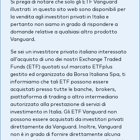
Si prega di notare che solo gli ETF Vanguard
Azionario
illustrati in questo sito web sono disponibili per
la vendita agli investitori privati in Italia e
Obbligazionario
pertanto non siamo in grado di rispondere a
domande relative a qualsiasi altro prodotto
Multi-asset
Vanguard.
Prevenzione delle frodi
Se sei un investitore privato italiano interessato
Stile di gestione
all'acquisto di uno dei nostri Exchange Traded
Attiva
Funds (ETF) quotati sul marcato ETFplus
gestito ed organizzato da Borsa Italiana Spa, ti
Passiva
informiamo che tali ETF possono essere
acquistati presso tutte le banche, brokers,
piattaforma di trading o altro intermediario
Documenti importanti
autorizzato alla prestazione di servizi di
investimento in Italia. Gli ETF Vanguard non
possono essere acquistati da investitori privati
Investi con Vanguard
direttamente da Vanguard. Inoltre, Vanguard
non è in grado di fornire direttamente alcuna