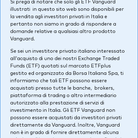
Si prega di notare che solo gli ETF Vanguard
Azionario
illustrati in questo sito web sono disponibili per
la vendita agli investitori privati in Italia e
Obbligazionario
pertanto non siamo in grado di rispondere a
domande relative a qualsiasi altro prodotto
Multi-asset
Vanguard.
Prevenzione delle frodi
Se sei un investitore privato italiano interessato
Stile di gestione
all'acquisto di uno dei nostri Exchange Traded
Attiva
Funds (ETF) quotati sul marcato ETFplus
gestito ed organizzato da Borsa Italiana Spa, ti
Passiva
informiamo che tali ETF possono essere
acquistati presso tutte le banche, brokers,
piattaforma di trading o altro intermediario
Documenti importanti
autorizzato alla prestazione di servizi di
investimento in Italia. Gli ETF Vanguard non
possono essere acquistati da investitori privati
Investi con Vanguard
direttamente da Vanguard. Inoltre, Vanguard
non è in grado di fornire direttamente alcuna