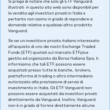
Si prega di notare che solo gli ETF Vanguard
Azionario
illustrati in questo sito web sono disponibili per
la vendita agli investitori privati in Italia e
Obbligazionario
pertanto non siamo in grado di rispondere a
domande relative a qualsiasi altro prodotto
Multi-asset
Vanguard.
Prevenzione delle frodi
Se sei un investitore privato italiano interessato
Stile di gestione
all'acquisto di uno dei nostri Exchange Traded
Attiva
Funds (ETF) quotati sul marcato ETFplus
gestito ed organizzato da Borsa Italiana Spa, ti
Passiva
informiamo che tali ETF possono essere
acquistati presso tutte le banche, brokers,
piattaforma di trading o altro intermediario
Documenti importanti
autorizzato alla prestazione di servizi di
investimento in Italia. Gli ETF Vanguard non
possono essere acquistati da investitori privati
Investi con Vanguard
direttamente da Vanguard. Inoltre, Vanguard
non è in grado di fornire direttamente alcuna