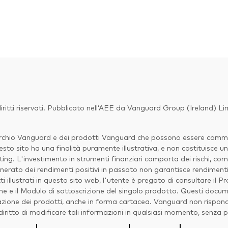
ritti riservati. Pubblicato nell’AEE da Vanguard Group (Ireland) L
marchio Vanguard e dei prodotti Vanguard che possono essere commerc
sto sito ha una finalità puramente illustrativa, e non costituisce un
ng. L'investimento in strumenti finanziari comporta dei rischi, com
erato dei rendimenti positivi in passato non garantisce rendimenti p
ti illustrati in questo sito web, l'utente è pregato di consultare il
ne e il Modulo di sottoscrizione del singolo prodotto. Questi docum
azione dei prodotti, anche in forma cartacea. Vanguard non risponde 
l diritto di modificare tali informazioni in qualsiasi momento, senza 