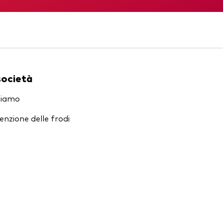
società
siamo
enzione delle frodi