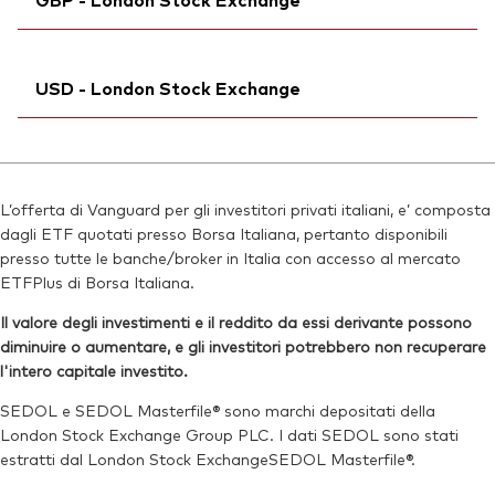
Bloomberg:
VFEM SW
SEDOL:
BG0SHW6
ISIN:
IE00B3VVMM84
Ticker iNav Bloomberg:
IVFEMGBP
Reuters:
VFEM.S
USD - London Stock Exchange
Bloomberg:
VFEM LN
SEDOL:
B9F6LG8
ISIN:
IE00B3VVMM84
Ticker di borsa:
Ticker iNav Bloomberg:
VFEM
IVDEMUSD
Reuters:
VFEM.L
Bloomberg:
VDEM LN
SEDOL:
B7NLLK5
L’offerta di Vanguard per gli investitori privati italiani, e’ composta
ISIN:
IE00B3VVMM84
dagli ETF quotati presso Borsa Italiana, pertanto disponibili
Ticker di borsa:
VFEM
Reuters:
VDEM.L
presso tutte le banche/broker in Italia con accesso al mercato
ETFPlus di Borsa Italiana.
SEDOL:
B7NLJF6
Il valore degli investimenti e il reddito da essi derivante possono
Ticker di borsa:
VDEM
diminuire o aumentare, e gli investitori potrebbero non recuperare
l'intero capitale investito.
SEDOL e SEDOL Masterfile® sono marchi depositati della
London Stock Exchange Group PLC. I dati SEDOL sono stati
estratti dal London Stock ExchangeSEDOL Masterfile®.