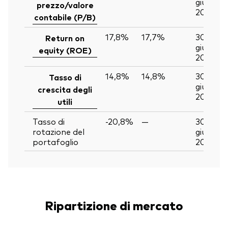
giu
prezzo/valore
2026
contabile (P/B)
17,8%
17,7%
30
Return on
giu
equity (ROE)
2026
14,8%
14,8%
30
Tasso di
giu
crescita degli
2026
utili
Tasso di
-20,8%
—
30
rotazione del
giu
portafoglio
2026
Ripartizione di mercato