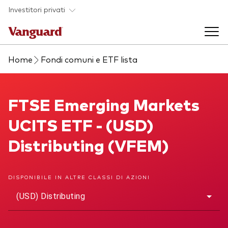
Skip to main content
Investitori privati
Home
Fondi comuni e ETF lista
Prodotti di investimento
Back to main menu
FTSE Emerging Markets UCITS ETF
FTSE Emerging Markets
La società
UCITS ETF - (USD)
Prodotti
Back to main menu
Distributing (VFEM)
Come investire
ETF
Chi siamo
Fondi comuni
DISPONIBILE IN ALTRE CLASSI DI AZIONI
Mostra tutti i fondi
(USD) Distributing
Asset class