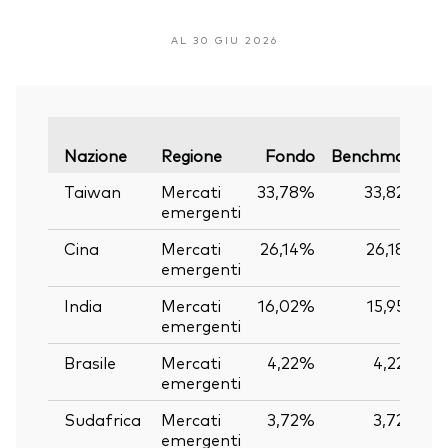
AL 30 GIU 2026
V
Nazione
Regione
Fondo
Benchmark
Taiwan
Mercati
33,78%
33,82%
emergenti
Cina
Mercati
26,14%
26,18%
emergenti
India
Mercati
16,02%
15,95%
emergenti
Brasile
Mercati
4,22%
4,22%
emergenti
Sudafrica
Mercati
3,72%
3,72%
emergenti