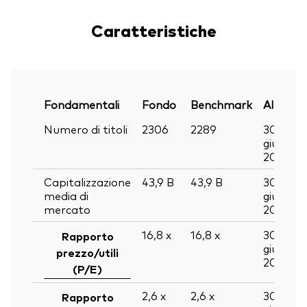
Caratteristiche
Fondamentali
Fondo
Benchmark
Al
Numero di titoli
2306
2289
30
giu
2026
Capitalizzazione
43,9
B
43,9
B
30
media di
giu
mercato
2026
16,8
x
16,8
x
30
Rapporto
giu
prezzo/utili
2026
(P/E)
2,6
x
2,6
x
30
Rapporto