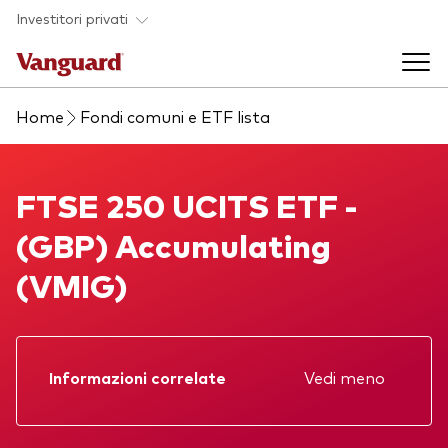
Skip to main content
Investitori privati
Home
Fondi comuni e ETF lista
Prodotti di investimento
Back to main menu
FTSE 250 UCITS ETF
FTSE 250 UCITS ETF -
La società
(GBP) Accumulating
Prodotti
Back to main menu
(VMIG)
Come investire
ETF
Chi siamo
Fondi comuni
Mostra tutti i fondi
Informazioni correlate
Vedi meno
Prospetto
Asset class