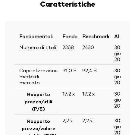
Caratteristiche
Fondamentali
Fondo
Benchmark
Al
Numero di titoli
2368
2430
30
giu
2026
Capitalizzazione
91,0
B
92,4
B
30
media di
giu
mercato
2026
17,2
x
17,2
x
30
Rapporto
giu
prezzo/utili
2026
(P/E)
2,2
x
2,2
x
30
Rapporto
giu
prezzo/valore
2026