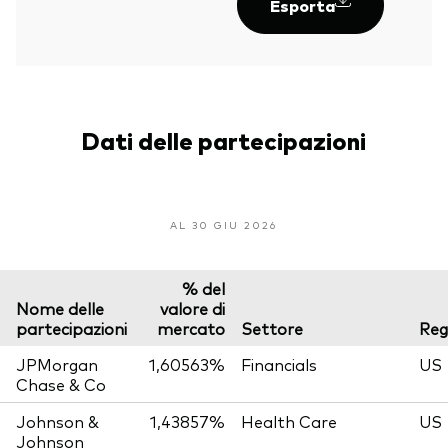
Esporta
Dati delle partecipazioni
AL 30 GIU 2026
% del
Nome delle
valore di
partecipazioni
mercato
Settore
Reg
JPMorgan
1,60563%
Financials
US
Chase & Co
Johnson &
1,43857%
Health Care
US
Johnson