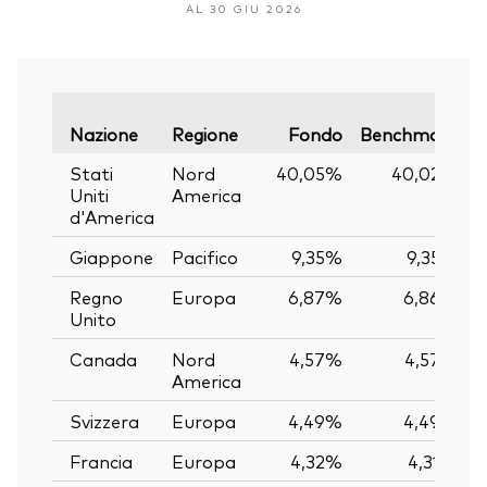
AL 30 GIU 2026
V
Nazione
Regione
Fondo
Benchmark
Stati
Nord
40,05%
40,02%
Uniti
America
d'America
Giappone
Pacifico
9,35%
9,35%
Regno
Europa
6,87%
6,86%
Unito
Canada
Nord
4,57%
4,57%
America
Svizzera
Europa
4,49%
4,49%
Francia
Europa
4,32%
4,31%