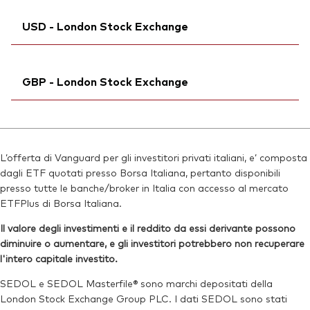
SEDOL:
Bloomberg:
BJGTNR1
VHYAN MM
Reuters:
VHYA.S
USD - London Stock Exchange
Ticker di borsa:
VHYA
SEDOL:
BJGTNS2
ISIN:
IE00BK5BR626
Ticker di borsa:
Ticker iNav Bloomberg:
VHYA
IVHYAUSD
Reuters:
VHYAN.BIV
GBP - London Stock Exchange
Bloomberg:
VHYA LN
SEDOL:
BL1FVM9
ISIN:
IE00BK5BR626
Ticker iNav Bloomberg:
IVHYAGBP
Reuters:
VHYA.L
Bloomberg:
VHYG LN
SEDOL:
BJGTNM6
L’offerta di Vanguard per gli investitori privati italiani, e’ composta
ISIN:
IE00BK5BR626
dagli ETF quotati presso Borsa Italiana, pertanto disponibili
Ticker di borsa:
VHYA
Reuters:
VHYG.L
presso tutte le banche/broker in Italia con accesso al mercato
ETFPlus di Borsa Italiana.
SEDOL:
BJGTNN7
Il valore degli investimenti e il reddito da essi derivante possono
Ticker di borsa:
VHYG
diminuire o aumentare, e gli investitori potrebbero non recuperare
l'intero capitale investito.
SEDOL e SEDOL Masterfile® sono marchi depositati della
London Stock Exchange Group PLC. I dati SEDOL sono stati