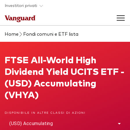
Skip to main content
Investitori privati
Home
Fondi comuni e ETF lista
Prodotti di investimento
Back to main menu
FTSE All-World High Dividend Yield UCITS ETF
FTSE All-World High
La società
Dividend Yield UCITS ETF -
Prodotti
Back to main menu
(USD) Accumulating
Come investire
ETF
(VHYA)
Chi siamo
Fondi comuni
Mostra tutti i fondi
DISPONIBILE IN ALTRE CLASSI DI AZIONI
(USD) Accumulating
Asset class