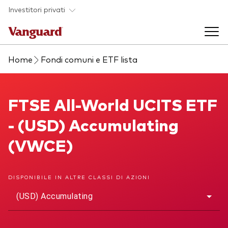
Skip to main content
Investitori privati
Home
Fondi comuni e ETF lista
Prodotti di investimento
Back to main menu
FTSE All-World UCITS ETF
FTSE All-World UCITS ETF
La società
- (USD) Accumulating
Prodotti
Back to main menu
(VWCE)
Come investire
ETF
Chi siamo
Fondi comuni
DISPONIBILE IN ALTRE CLASSI DI AZIONI
Mostra tutti i fondi
(USD) Accumulating
Asset class