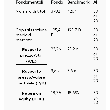
Fondamentali
Fondo
Benchmark
Al
Numero di titoli
3782
4264
30
giu
2026
Capitalizzazione
195,4
195,7
B
30
media di
B
giu
mercato
2026
23,2
x
23,2
x
30
Rapporto
giu
prezzo/utili
2026
(P/E)
3,6
x
3,6
x
30
Rapporto
giu
prezzo/valore
2026
contabile (P/B)
18,7%
18,6%
30
Return on
giu
equity (ROE)
2026