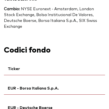
Cambio:
NYSE Euronext - Amsterdam, London
Stock Exchange, Bolsa Institucional De Valores,
Deutsche Boerse, Borsa Italiana S.p.A., SIX Swiss
Exchange
Codici fondo
Ticker
Ticker iNav Bloomberg:
IVWRAEUR
EUR - Borsa Italiana S.p.A.
Ticker di borsa:
VWCE
Bloomberg:
VWCE IM
Ticker iNav Bloomberg:
IVWRAEUR
ISIN:
IE00BK5BQT80
EUR - Deutsche Boerse