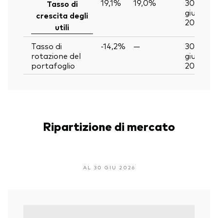
19,1%
19,0%
30
Tasso di
giu
crescita degli
2026
utili
Tasso di
-14,2%
—
30
rotazione del
giu
portafoglio
2026
Ripartizione di mercato
AL 30 GIU 2026
V