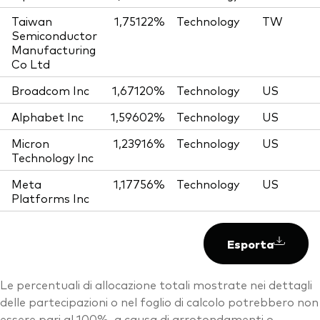
Taiwan
1,75122%
Technology
TW
Semiconductor
Manufacturing
Co Ltd
Broadcom Inc
1,67120%
Technology
US
Alphabet Inc
1,59602%
Technology
US
Micron
1,23916%
Technology
US
Technology Inc
Meta
1,17756%
Technology
US
Platforms Inc
Esporta
Le percentuali di allocazione totali mostrate nei dettagli
delle partecipazioni o nel foglio di calcolo potrebbero non
essere pari al 100%, a causa di arrotondamenti o