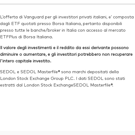
Ticker iNav Bloomberg:
IVWRAGBP
Reuters:
VWRA.L
Bloomberg:
VWRP LN
SEDOL:
BK5XTF1
L’offerta di Vanguard per gli investitori privati italiani, e’ composta
ISIN:
IE00BK5BQT80
dagli ETF quotati presso Borsa Italiana, pertanto disponibili
Ticker di borsa:
VWRA
Reuters:
VWRP.L
presso tutte le banche/broker in Italia con accesso al mercato
ETFPlus di Borsa Italiana.
SEDOL:
BK5XT51
Il valore degli investimenti e il reddito da essi derivante possono
Ticker di borsa:
VWRP
diminuire o aumentare, e gli investitori potrebbero non recuperare
l'intero capitale investito.
SEDOL e SEDOL Masterfile® sono marchi depositati della
London Stock Exchange Group PLC. I dati SEDOL sono stati
estratti dal London Stock ExchangeSEDOL Masterfile®.