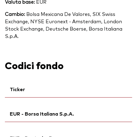
Valuta base:
EUR
Cambio:
Bolsa Mexicana De Valores, SIX Swiss
Exchange, NYSE Euronext - Amsterdam, London
Stock Exchange, Deutsche Boerse, Borsa Italiana
S.p.A.
Codici fondo
Ticker
Ticker iNav Bloomberg:
IV3EAEUR
EUR - Borsa Italiana S.p.A.
Ticker di borsa:
V3EA
Bloomberg:
V3EA IM
Ticker iNav Bloomberg:
IV3EAEUR
ISIN:
IE000QUOSE01