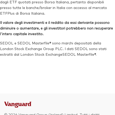
dagli ETF quotati presso Borsa Italiana, pertanto disponibili
Ticker di borsa:
V3EA
ISIN:
IE000QUOSE01
presso tutte le banche/broker in Italia con accesso al mercato
ETFPlus di Borsa Italiana.
Reuters:
V3DAN.MX
Il valore degli investimenti e il reddito da essi derivante possono
SEDOL:
BNTBNG1
diminuire o aumentare, e gli investitori potrebbero non recuperare
l'intero capitale investito.
SEDOL e SEDOL Masterfile® sono marchi depositati della
London Stock Exchange Group PLC. I dati SEDOL sono stati
estratti dal London Stock ExchangeSEDOL Masterfile®.
Torna in alt
© 2026 Vanguard Group (Ireland) Limited. Tutti i diritti