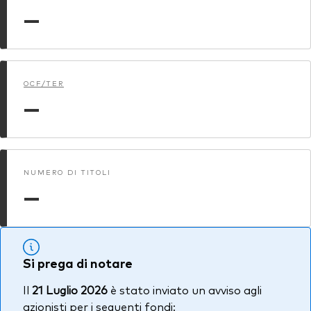
—
OCF/TER
—
NUMERO DI TITOLI
—
Si prega di notare
Il
21 Luglio 2026
è stato inviato un avviso agli
azionisti per i seguenti fondi: