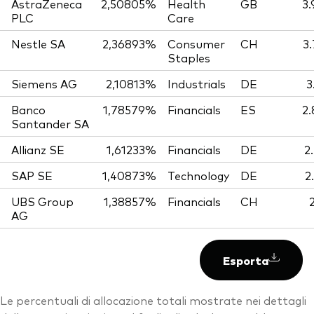
AstraZeneca
2,50805%
Health
GB
3.
PLC
Care
Nestle SA
2,36893%
Consumer
CH
3
Staples
Siemens AG
2,10813%
Industrials
DE
3
Banco
1,78579%
Financials
ES
2.
Santander SA
Allianz SE
1,61233%
Financials
DE
2
SAP SE
1,40873%
Technology
DE
2
UBS Group
1,38857%
Financials
CH
AG
Esporta
Le percentuali di allocazione totali mostrate nei dettagli