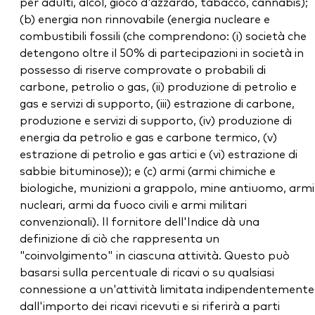
per adulti, alcol, gioco d'azzardo, tabacco, cannabis);
(b) energia non rinnovabile (energia nucleare e
combustibili fossili (che comprendono: (i) società che
detengono oltre il 50% di partecipazioni in società in
possesso di riserve comprovate o probabili di
carbone, petrolio o gas, (ii) produzione di petrolio e
gas e servizi di supporto, (iii) estrazione di carbone,
produzione e servizi di supporto, (iv) produzione di
energia da petrolio e gas e carbone termico, (v)
estrazione di petrolio e gas artici e (vi) estrazione di
sabbie bituminose)); e (c) armi (armi chimiche e
biologiche, munizioni a grappolo, mine antiuomo, armi
nucleari, armi da fuoco civili e armi militari
convenzionali). Il fornitore dell'Indice dà una
definizione di ciò che rappresenta un
"coinvolgimento" in ciascuna attività. Questo può
basarsi sulla percentuale di ricavi o su qualsiasi
connessione a un'attività limitata indipendentemente
dall'importo dei ricavi ricevuti e si riferirà a parti