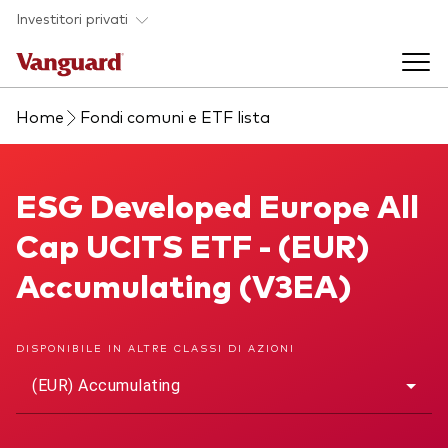
Skip to main content
Investitori privati
Home
Fondi comuni e ETF lista
Prodotti di investimento
Back to main menu
ESG Developed Europe All Cap UCITS ETF
ESG Developed Europe All
La società
Cap UCITS ETF - (EUR)
Prodotti
Back to main menu
Accumulating (V3EA)
Come investire
ETF
Chi siamo
Fondi comuni
DISPONIBILE IN ALTRE CLASSI DI AZIONI
Mostra tutti i fondi
(EUR) Accumulating
Asset class