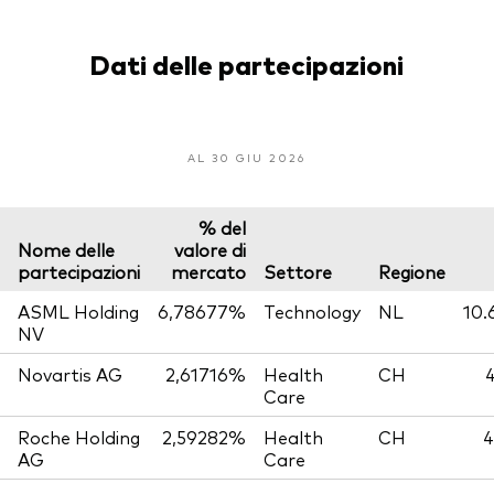
Dati delle partecipazioni
AL 30 GIU 2026
% del
Nome delle
valore di
partecipazioni
mercato
Settore
Regione
ASML Holding
6,78677%
Technology
NL
10.
NV
Novartis AG
2,61716%
Health
CH
4
Care
Roche Holding
2,59282%
Health
CH
4
AG
Care