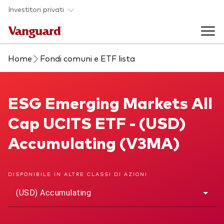
Skip to main content
Investitori privati
Home
Fondi comuni e ETF lista
Prodotti di investimento
Back to main menu
ESG Emerging Markets All Cap UCITS ETF
ESG Emerging Markets All
La società
Cap UCITS ETF - (USD)
Prodotti
Back to main menu
Accumulating (V3MA)
Come investire
ETF
Chi siamo
Fondi comuni
DISPONIBILE IN ALTRE CLASSI DI AZIONI
Mostra tutti i fondi
(USD) Accumulating
Asset class