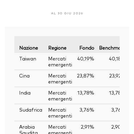
AL 30 GIU 2026
V
Nazione
Regione
Fondo
Benchmark
Taiwan
Mercati
40,19%
40,18%
emergenti
Cina
Mercati
23,87%
23,92%
emergenti
India
Mercati
13,78%
13,78%
emergenti
Sudafrica
Mercati
3,76%
3,76%
emergenti
Arabia
Mercati
2,91%
2,90%
Saudita
emergenti