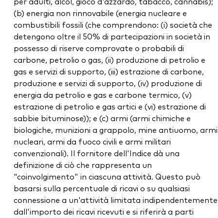
per adulti, alcol, gioco d'azzardo, tabacco, cannabis);
(b) energia non rinnovabile (energia nucleare e
combustibili fossili (che comprendono: (i) società che
detengono oltre il 50% di partecipazioni in società in
possesso di riserve comprovate o probabili di
carbone, petrolio o gas, (ii) produzione di petrolio e
gas e servizi di supporto, (iii) estrazione di carbone,
produzione e servizi di supporto, (iv) produzione di
energia da petrolio e gas e carbone termico, (v)
estrazione di petrolio e gas artici e (vi) estrazione di
sabbie bituminose)); e (c) armi (armi chimiche e
biologiche, munizioni a grappolo, mine antiuomo, armi
nucleari, armi da fuoco civili e armi militari
convenzionali). Il fornitore dell'Indice dà una
definizione di ciò che rappresenta un
"coinvolgimento" in ciascuna attività. Questo può
basarsi sulla percentuale di ricavi o su qualsiasi
connessione a un'attività limitata indipendentemente
dall'importo dei ricavi ricevuti e si riferirà a parti