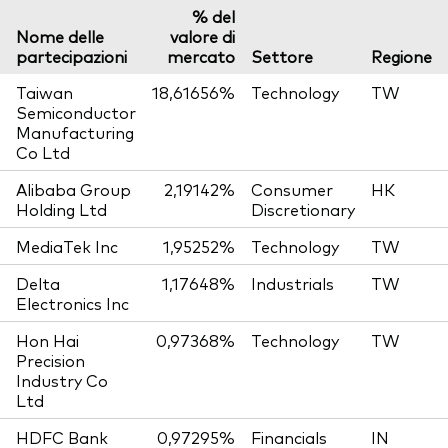
% del
Nome delle
valore di
partecipazioni
mercato
Settore
Regione
Taiwan
18,61656%
Technology
TW
Semiconductor
Manufacturing
Co Ltd
Alibaba Group
2,19142%
Consumer
HK
Holding Ltd
Discretionary
MediaTek Inc
1,95252%
Technology
TW
Delta
1,17648%
Industrials
TW
Electronics Inc
Hon Hai
0,97368%
Technology
TW
Precision
Industry Co
Ltd
HDFC Bank
0,97295%
Financials
IN