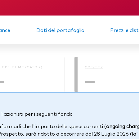
randum
ance
Dati del portafoglio
Prezzi e dis
LORE DI MERCATO ()
OCF/TER
—
—
i azionisti per i seguenti fondi:
nformarli che l'importo delle spese correnti (
ongoing charg
Prospetto, sarà ridotto a decorrere dal 28 Luglio 2026 (la