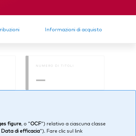
tribuzioni
Informazioni di acquisto
NUMERO DI TITOLI
—
es figure
, o "
OCF
") relativo a ciascuna classe
"
Data di efficacia
"). Fare clic sul link