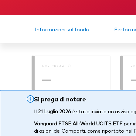
Relazione semestrale
Memo
Informazioni sul fondo
Perform
NAV PREZZI ()
VA
—
Si prega di notare
Il
21 Luglio 2026
è stato inviato un avviso agl
Vanguard FTSE All-World UCITS ETF
per i
di azioni dei Comparti, come riportato nel 