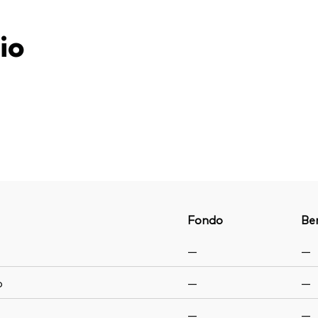
io
Fondo
Be
—
—
o
—
—
—
—