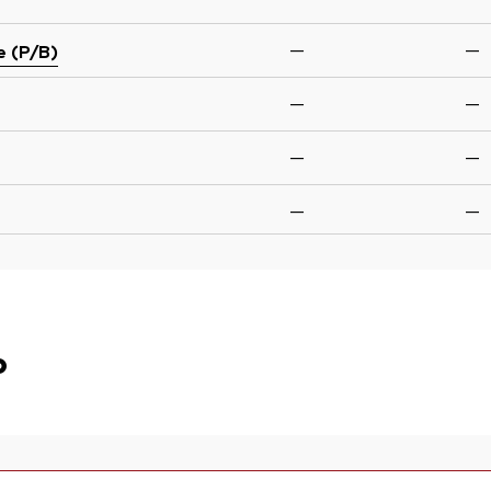
—
—
e (P/B)
—
—
—
—
—
—
o