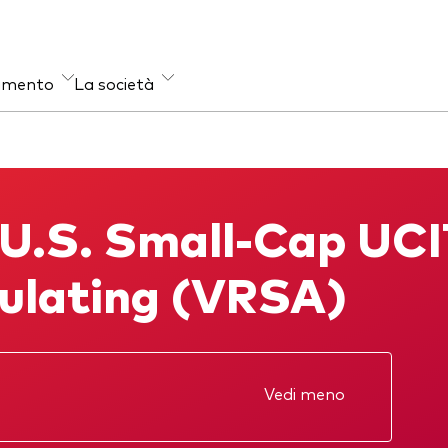
timento
La società
et class
venzione delle frodi
Stile di gestione
nario
Attiva
 U.S. Small-Cap UCI
igazionario
Passiva
i-asset
ulating (VRSA)
Vedi meno
one annuale
KID