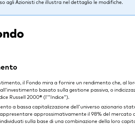
o agli Azionisti che illustra nel dettaglio le modifiche.
fondo
mento
estimento, il Fondo mira a fornire un rendimento che, al lor
 all'investimento basato sulla gestione passiva, o indicizzazi
ice Russell 2000® (l'"Indice").
nto a bassa capitalizzazione dell'universo azionario stat
 rappresentare approssimativamente il 98% del mercato azi
i, individuati sulla base di una combinazione della loro capi