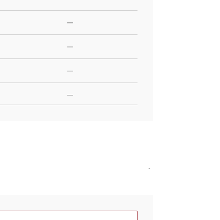
—
—
—
—
-