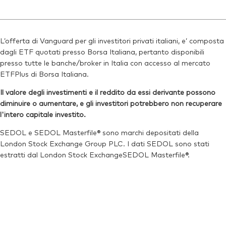
ISIN:
IE000US24HF4
SEDOL:
Ticker iNav Bloomberg:
BTTM1R3
iVRVAUSD
Reuters:
VRVG.L
Bloomberg:
VRVA LN
SEDOL:
BVYDFQ2
L’offerta di Vanguard per gli investitori privati italiani, e’ composta
ISIN:
IE000US24HF4
dagli ETF quotati presso Borsa Italiana, pertanto disponibili
Ticker di borsa:
VRVG
Reuters:
VRVA.L
presso tutte le banche/broker in Italia con accesso al mercato
ETFPlus di Borsa Italiana.
SEDOL:
BVYDFP1
Il valore degli investimenti e il reddito da essi derivante possono
Ticker di borsa:
VRVA
diminuire o aumentare, e gli investitori potrebbero non recuperare
l'intero capitale investito.
SEDOL e SEDOL Masterfile® sono marchi depositati della
London Stock Exchange Group PLC. I dati SEDOL sono stati
estratti dal London Stock ExchangeSEDOL Masterfile®.