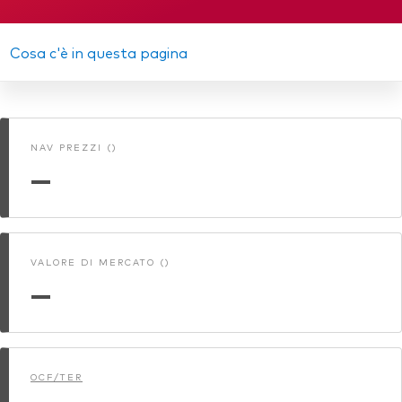
Relazione annuale
Azionario
KID
Cosa c'è in questa pagina
Obbligazionario
Memorandum
Multi-asset
Relazione semestrale
Prevenzione delle frodi
NAV PREZZI ()
Stile di gestione
—
Attiva
Passiva
VALORE DI MERCATO ()
Documenti importanti
—
Investi con Vanguard
OCF/TER