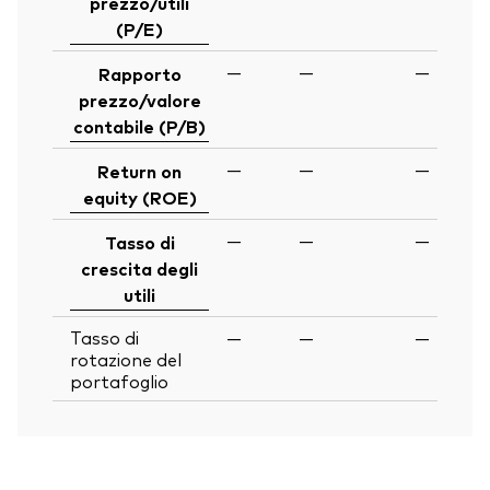
prezzo/utili
(P/E)
—
—
—
Rapporto
prezzo/valore
contabile (P/B)
—
—
—
Return on
equity (ROE)
—
—
—
Tasso di
crescita degli
utili
Tasso di
—
—
—
rotazione del
portafoglio