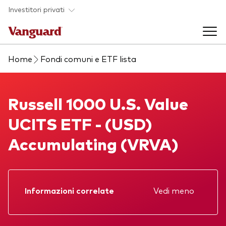
Skip to main content
Investitori privati
Home
Fondi comuni e ETF lista
Prodotti di investimento
Back to main menu
Russell 1000 U.S. Value UCITS ETF
Russell 1000 U.S. Value
La società
UCITS ETF - (USD)
Prodotti
Back to main menu
Accumulating (VRVA)
Come investire
ETF
Chi siamo
Fondi comuni
Mostra tutti i fondi
Informazioni correlate
Vedi meno
Prospetto
Asset class