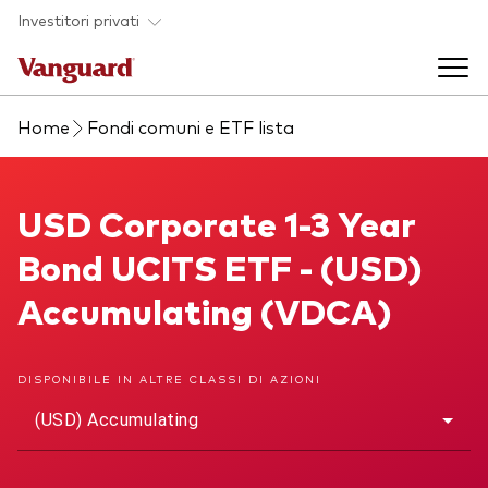
Skip to main content
Investitori privati
Home
Fondi comuni e ETF lista
Prodotti di investimento
Back to main menu
USD Corporate 1-3 Year Bond UCITS ETF
USD Corporate 1-3 Year
La società
Bond UCITS ETF - (USD)
Prodotti
Back to main menu
Accumulating (VDCA)
Come investire
ETF
Chi siamo
Fondi comuni
DISPONIBILE IN ALTRE CLASSI DI AZIONI
Mostra tutti i fondi
(USD) Accumulating
Asset class