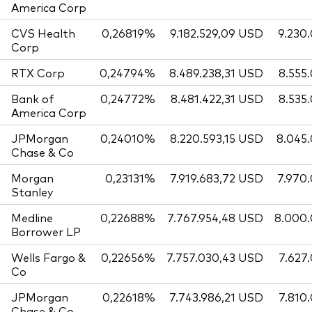
America Corp
CVS Health
0,26819%
9.182.529,09 USD
9.230
Corp
RTX Corp
0,24794%
8.489.238,31 USD
8.555
Bank of
0,24772%
8.481.422,31 USD
8.535
America Corp
JPMorgan
0,24010%
8.220.593,15 USD
8.045
Chase & Co
Morgan
0,23131%
7.919.683,72 USD
7.970
Stanley
Medline
0,22688%
7.767.954,48 USD
8.000
Borrower LP
Wells Fargo &
0,22656%
7.757.030,43 USD
7.627
Co
JPMorgan
0,22618%
7.743.986,21 USD
7.810
Chase & Co