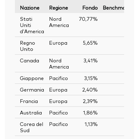
V
Nazione
Regione
Fondo
Benchmark
Stati
Nord
70,77%
—
Uniti
America
d'America
Regno
Europa
5,65%
—
Unito
Canada
Nord
3,41%
—
America
Giappone
Pacifico
3,15%
—
Germania
Europa
2,40%
—
Francia
Europa
2,39%
—
Australia
Pacifico
1,86%
—
Corea del
Pacifico
1,13%
—
Sud