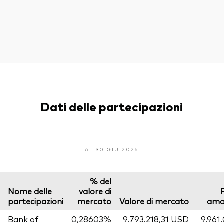
Dati delle partecipazioni
AL 30 GIU 2026
% del
Nome delle
valore di
partecipazioni
mercato
Valore di mercato
amo
Bank of
0,28603%
9.793.218,31 USD
9.961