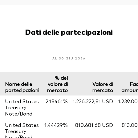
Dati delle partecipazioni
AL 30 GIU 2026
% del
Nome delle
valore di
Valore di
Fa
partecipazioni
mercato
mercato
amoun
United States
2,18461%
1.226.222,81 USD
1.239.0
Treasury
Note/Bond
United States
1,44429%
810.681,68 USD
813.0
Treasury
Note/Bond