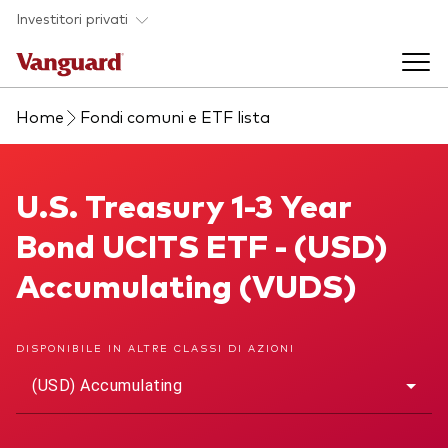
Skip to main content
Investitori privati
Home
Fondi comuni e ETF lista
Prodotti di investimento
Back to main menu
U.S. Treasury 1-3 Year Bond UCITS ETF
U.S. Treasury 1-3 Year
La società
Bond UCITS ETF - (USD)
Prodotti
Back to main menu
Accumulating (VUDS)
Come investire
ETF
Chi siamo
Fondi comuni
DISPONIBILE IN ALTRE CLASSI DI AZIONI
Mostra tutti i fondi
(USD) Accumulating
Asset class