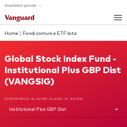
Skip to main content
Investitori privati
Home
Fondi comuni e ETF lista
Prodotti di investimento
Back to main menu
Global Stock Index Fund
Global Stock Index Fund -
La società
Institutional Plus GBP Dist
Prodotti
Back to main menu
(VANGSIG)
Come investire
ETF
Chi siamo
Fondi comuni
DISPONIBILE IN ALTRE CLASSI DI AZIONI
Mostra tutti i fondi
Institutional Plus GBP Dist
Asset class