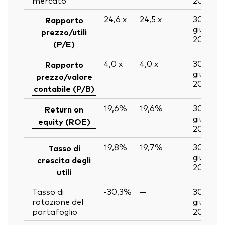
24,6
x
24,5
x
30
Rapporto
giu
prezzo/utili
2026
(P/E)
4,0
x
4,0
x
30
Rapporto
giu
prezzo/valore
2026
contabile (P/B)
19,6%
19,6%
30
Return on
giu
equity (ROE)
2026
19,8%
19,7%
30
Tasso di
giu
crescita degli
2026
utili
Tasso di
-30,3%
—
30
rotazione del
giu
portafoglio
2026