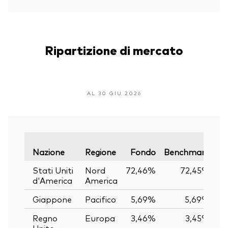
Ripartizione di mercato
AL 30 GIU 2026
Va
Nazione
Regione
Fondo
Benchmark
Stati Uniti
Nord
72,46%
72,45%
d'America
America
Giappone
Pacifico
5,69%
5,69%
Regno
Europa
3,46%
3,45%
Unito