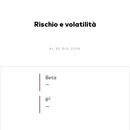
Rischio e volatilità
AL 30 GIU 2026
Beta
—
2
R
—