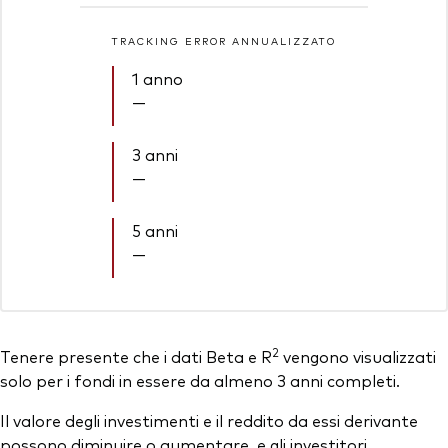
TRACKING ERROR ANNUALIZZATO
1 anno
—
3 anni
—
5 anni
—
2
Tenere presente che i dati Beta e R
vengono visualizzati
solo per i fondi in essere da almeno 3 anni completi.
Il valore degli investimenti e il reddito da essi derivante
possono diminuire o aumentare, e gli investitori