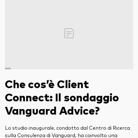
Obbligazionario a gestione attiva
Prevenzione delle frodi
Portafogli Modello
Mercato monetario
Investi con Vanguard
2026 Outlook di mercato
Come investire con Vanguard
Documenti importanti
Che cos’è Client
Connect: Il sondaggio
Contattaci
Vanguard Advice?
Il Team
Investment stewardship
Il sondaggio Vanguard Advice
Lo studio inaugurale, condotto dal Centro di Ricerca
sulla Consulenza di Vanguard, ha coinvolto una