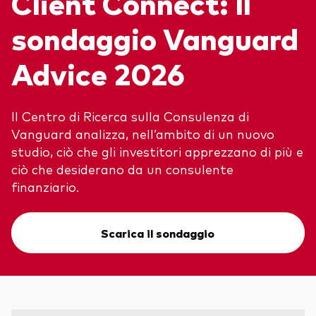
Client Connect: Il
Obbligazionario
sondaggio Vanguard
Multi-asset
Advice 2026
ESG
Eventi e webcast
Il Centro di Ricerca sulla Consulenza di
Scopri di più sulle nostre soluzioni
Vanguard analizza, nell’ambito di un nuovo
d’investimento
studio, ciò che gli investitori apprezzano di più e
Scopri la V Generation
ETF
ciò che desiderano da un consulente
finanziario.
Fondi indicizzati
Multi-asset
Scarica il sondaggio
LifeStrategy
ESG
ETF knowledge centre
Obbligazionario