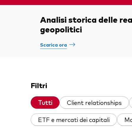
Multi-asset
Obbl
atti
ESG
Analisi storica delle re
Port
geopolitici
Mer
Scarica ora
Filtri
Tutti
Client relationships
ETF e mercati dei capitali
Ma