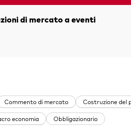
igazionario a gestione
va
azioni di mercato a eventi
afogli Modello
cato monetario
Commento di mercato
Costruzione del 
cro economia
Obbligazionario