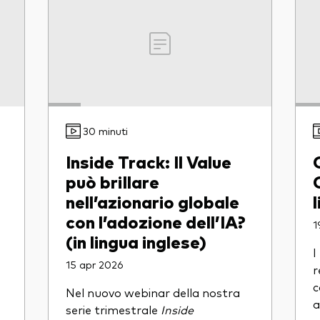
30 minuti
Inside Track: Il Value
può brillare
nell’azionario globale
con l’adozione dell’IA?
1
(in lingua inglese)
I
15 apr 2026
r
c
Nel nuovo webinar della nostra
a
serie trimestrale
Inside