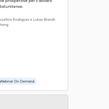
lle prospettive per il dollaro
tatunitense.
osefina Rodriguez e Lukas Brandl-
heng
Webinar On Demand