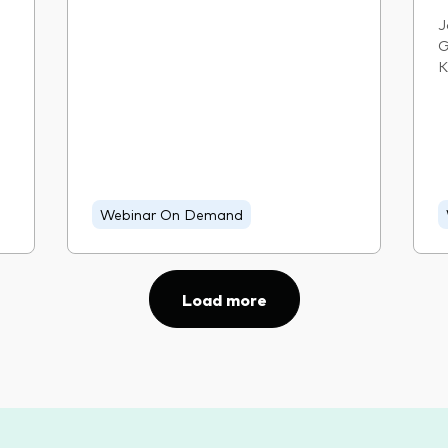
J
G
K
Webinar On Demand
Load more