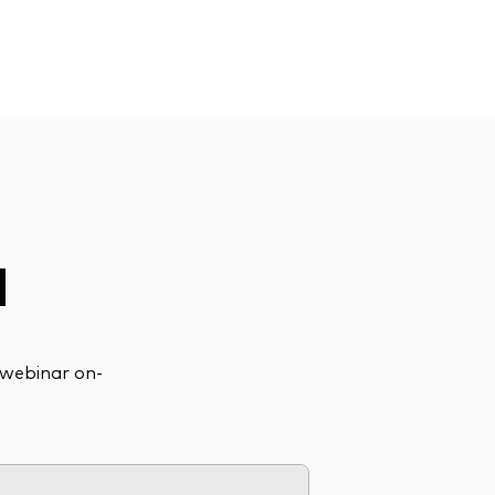
d
i webinar on-