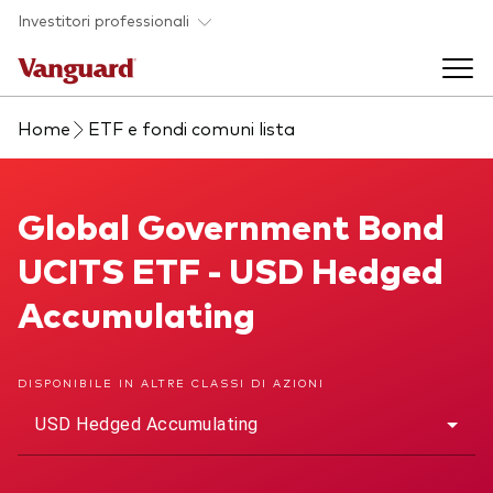
Skip to main content
Investitori professionali
Home
ETF e fondi comuni lista
Prodotti di investimento
Back to main menu
Global Government Bond UCITS ETF
Global Government Bond
Eventi ed approfondimenti
UCITS ETF - USD Hedged
Visualizza i nostri prodotti per categorie
Back to main menu
La società
Accumulating
Cerca i nostri prodotti
Approfondimenti
ETF
Back to main menu
DISPONIBILE IN ALTRE CLASSI DI AZIONI
Fondi indicizzati
USD Hedged Accumulating
Chi siamo
Fondi attivi
Azionario