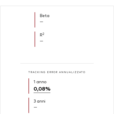
Beta
—
2
R
—
TRACKING ERROR ANNUALIZZATO
1 anno
0,08%
3 anni
—