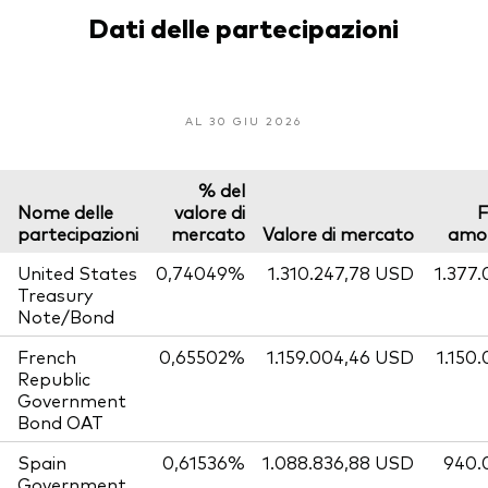
Dati delle partecipazioni
AL 30 GIU 2026
% del
Nome delle
valore di
F
partecipazioni
mercato
Valore di mercato
amo
United States
0,74049%
1.310.247,78 USD
1.377
Treasury
Note/Bond
French
0,65502%
1.159.004,46 USD
1.150
Republic
Government
Bond OAT
Spain
0,61536%
1.088.836,88 USD
940.
Government