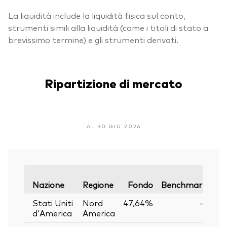
La liquidità include la liquidità fisica sul conto,
strumenti simili alla liquidità (come i titoli di stato a
brevissimo termine) e gli strumenti derivati.
Ripartizione di mercato
AL 30 GIU 2026
Var
Nazione
Regione
Fondo
Benchmark
Stati Uniti
Nord
47,64%
—
d'America
America