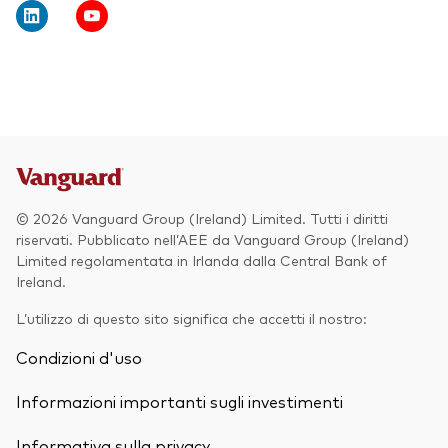
Obbligazionario
Multi-asset
ESG
Eventi e webcast
Scopri di più sulle nostre soluzioni
d’investimento
Scopri la V Generation
© 2026 Vanguard Group (Ireland) Limited. Tutti i diritti
ETF
riservati. Pubblicato nell’AEE da Vanguard Group (Ireland)
Limited regolamentata in Irlanda dalla Central Bank of
Fondi indicizzati
Ireland.
Multi-asset
L’utilizzo di questo sito significa che accetti il nostro:
LifeStrategy
Condizioni d'uso
ESG
ETF knowledge centre
Informazioni importanti sugli investimenti
Obbligazionario
Informativa sulla privacy