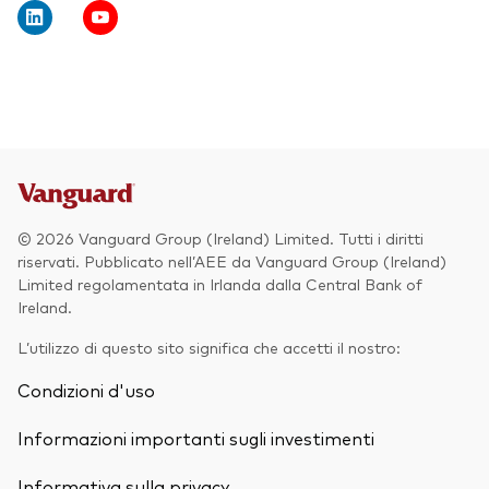
Obbligazionario
Multi-asset
ESG
Eventi e webcast
Scopri di più sulle nostre soluzioni
d’investimento
Scopri la V Generation
© 2026 Vanguard Group (Ireland) Limited. Tutti i diritti
ETF
riservati. Pubblicato nell’AEE da Vanguard Group (Ireland)
Limited regolamentata in Irlanda dalla Central Bank of
Fondi indicizzati
Ireland.
Multi-asset
L’utilizzo di questo sito significa che accetti il nostro:
LifeStrategy
Condizioni d'uso
ESG
ETF knowledge centre
Informazioni importanti sugli investimenti
Obbligazionario
Informativa sulla privacy