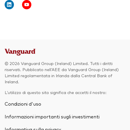
Obbligazionario
Multi-asset
ESG
Eventi e webcast
Scopri di più sulle nostre soluzioni
d’investimento
Scopri la V Generation
© 2026 Vanguard Group (Ireland) Limited. Tutti i diritti
ETF
riservati. Pubblicato nell’AEE da Vanguard Group (Ireland)
Limited regolamentata in Irlanda dalla Central Bank of
Fondi indicizzati
Ireland.
Multi-asset
L’utilizzo di questo sito significa che accetti il nostro:
LifeStrategy
Condizioni d'uso
ESG
ETF knowledge centre
Informazioni importanti sugli investimenti
Obbligazionario
Informativa sulla privacy