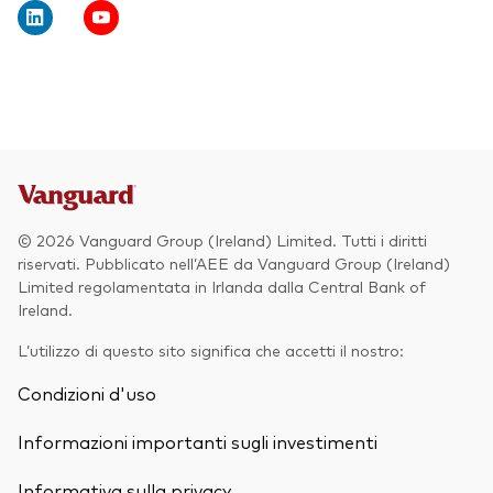
Obbligazionario
Multi-asset
ESG
Eventi e webcast
Scopri di più sulle nostre soluzioni
d’investimento
Scopri la V Generation
© 2026 Vanguard Group (Ireland) Limited. Tutti i diritti
ETF
riservati. Pubblicato nell’AEE da Vanguard Group (Ireland)
Limited regolamentata in Irlanda dalla Central Bank of
Fondi indicizzati
Ireland.
Multi-asset
L’utilizzo di questo sito significa che accetti il nostro:
LifeStrategy
Condizioni d'uso
ESG
ETF knowledge centre
Informazioni importanti sugli investimenti
Obbligazionario
Informativa sulla privacy