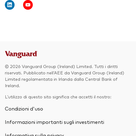
Obbligazionario
Multi-asset
ESG
Eventi e webcast
Scopri di più sulle nostre soluzioni
d’investimento
Scopri la V Generation
© 2026 Vanguard Group (Ireland) Limited. Tutti i diritti
ETF
riservati. Pubblicato nell’AEE da Vanguard Group (Ireland)
Limited regolamentata in Irlanda dalla Central Bank of
Fondi indicizzati
Ireland.
Multi-asset
L’utilizzo di questo sito significa che accetti il nostro:
LifeStrategy
Condizioni d'uso
ESG
ETF knowledge centre
Informazioni importanti sugli investimenti
Obbligazionario
Informativa sulla privacy