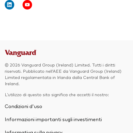
Obbligazionario
Multi-asset
ESG
Eventi e webcast
Scopri di più sulle nostre soluzioni
d’investimento
Scopri la V Generation
© 2026 Vanguard Group (Ireland) Limited. Tutti i diritti
ETF
riservati. Pubblicato nell’AEE da Vanguard Group (Ireland)
Limited regolamentata in Irlanda dalla Central Bank of
Fondi indicizzati
Ireland.
Multi-asset
L’utilizzo di questo sito significa che accetti il nostro:
LifeStrategy
Condizioni d'uso
ESG
ETF knowledge centre
Informazioni importanti sugli investimenti
Obbligazionario
Informativa sulla privacy