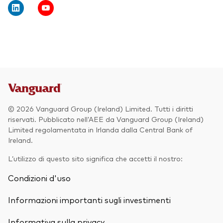
Obbligazionario
Multi-asset
ESG
Eventi e webcast
Scopri di più sulle nostre soluzioni
d’investimento
Scopri la V Generation
© 2026 Vanguard Group (Ireland) Limited. Tutti i diritti
ETF
riservati. Pubblicato nell’AEE da Vanguard Group (Ireland)
Limited regolamentata in Irlanda dalla Central Bank of
Fondi indicizzati
Ireland.
Multi-asset
L’utilizzo di questo sito significa che accetti il nostro:
LifeStrategy
Condizioni d'uso
ESG
ETF knowledge centre
Informazioni importanti sugli investimenti
Obbligazionario
Informativa sulla privacy