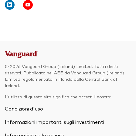
Obbligazionario
Multi-asset
ESG
Eventi e webcast
Scopri di più sulle nostre soluzioni
d’investimento
Scopri la V Generation
© 2026 Vanguard Group (Ireland) Limited. Tutti i diritti
ETF
riservati. Pubblicato nell’AEE da Vanguard Group (Ireland)
Limited regolamentata in Irlanda dalla Central Bank of
Fondi indicizzati
Ireland.
Multi-asset
L’utilizzo di questo sito significa che accetti il nostro:
LifeStrategy
Condizioni d'uso
ESG
ETF knowledge centre
Informazioni importanti sugli investimenti
Obbligazionario
Informativa sulla privacy